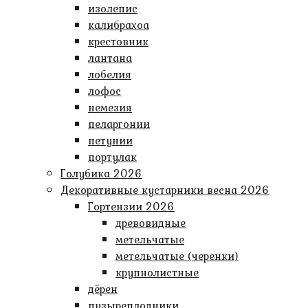
изолепис
калибрахоа
крестовник
лантана
лобелия
лофос
немезия
пеларгонии
петунии
портулак
Голубика 2026
Декоративные кустарники весна 2026
Гортензии 2026
древовидные
метельчатые
метельчатые (черенки)
крупнолистные
дёрен
пузыреплодники