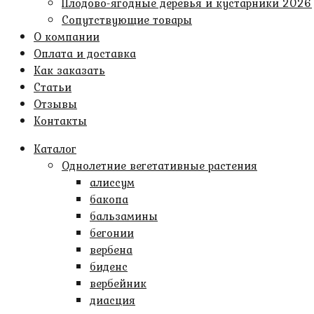
Плодово-ягодные деревья и кустарники 2026
Сопутствующие товары
О компании
Оплата и доставка
Как заказать
Статьи
Отзывы
Контакты
Каталог
Однолетние вегетативные растения
алиссум
бакопа
бальзамины
бегонии
вербена
биденс
вербейник
диасция