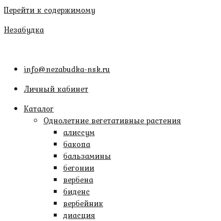
Перейти к содержимому
Незабудка
info@nezabudka-nsk.ru
Личный кабинет
Каталог
Однолетние вегетативные растения
алиссум
бакопа
бальзамины
бегонии
вербена
биденс
вербейник
диасция