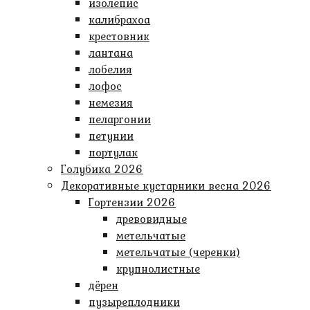
изолепис
калибрахоа
крестовник
лантана
лобелия
лофос
немезия
пеларгонии
петунии
портулак
Голубика 2026
Декоративные кустарники весна 2026
Гортензии 2026
древовидные
метельчатые
метельчатые (черенки)
крупнолистные
дёрен
пузыреплодники