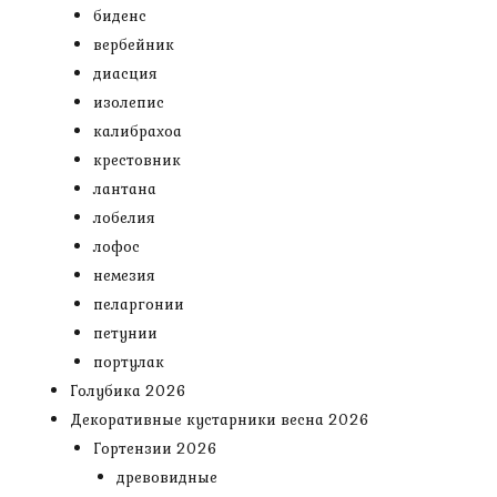
биденс
вербейник
диасция
изолепис
калибрахоа
крестовник
лантана
лобелия
лофос
немезия
пеларгонии
петунии
портулак
Голубика 2026
Декоративные кустарники весна 2026
Гортензии 2026
древовидные