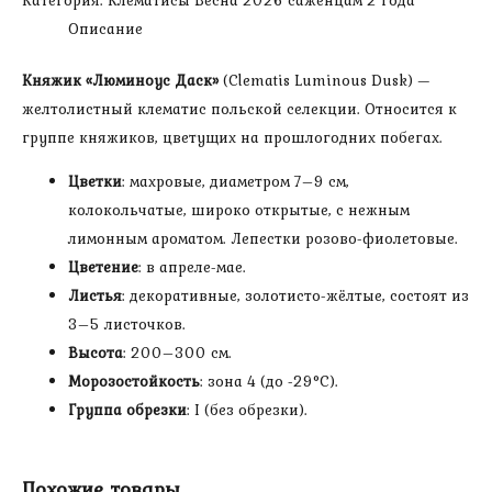
цветок
Описание
4-
5
Княжик «Люминоус Даск»
(Clematis Luminous Dusk) —
см,
желтолистный клематис польской селекции. Относится к
1
группе княжиков, цветущих на прошлогодних побегах.
группа,
саженцу
Цветки
: махровые, диаметром 7–9 см,
2
колокольчатые, широко открытые, с нежным
года)
лимонным ароматом. Лепестки розово-фиолетовые.
Жёлтый
Цветение
: в апреле-мае.
лист!
Листья
: декоративные, золотисто-жёлтые, состоят из
3–5 листочков.
Высота
: 200–300 см.
Морозостойкость
: зона 4 (до -29°С).
Группа обрезки
: I (без обрезки).
Похожие товары