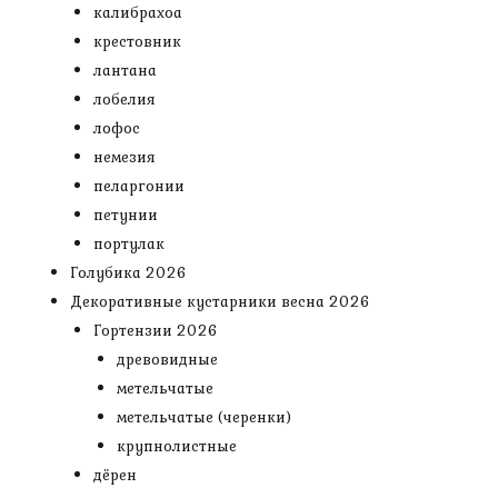
калибрахоа
крестовник
лантана
лобелия
лофос
немезия
пеларгонии
петунии
портулак
Голубика 2026
Декоративные кустарники весна 2026
Гортензии 2026
древовидные
метельчатые
метельчатые (черенки)
крупнолистные
дёрен