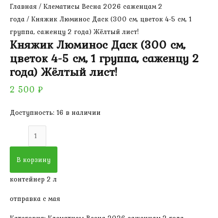
Главная
/
Клематисы Весна 2026 саженцам 2
года
/ Княжик Люминос Даск (300 см, цветок 4-5 см, 1
группа, саженцу 2 года) Жёлтый лист!
Княжик Люминос Даск (300 см,
цветок 4-5 см, 1 группа, саженцу 2
года) Жёлтый лист!
2 500
₽
Доступность:
16 в наличии
Количество
товара
Княжик
В корзину
Люминос
контейнер 2 л
Даск
(300
отправка с мая
см,
Категория:
Клематисы Весна 2026 саженцам 2 года