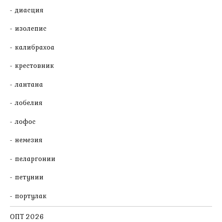
диасция
изолепис
калибрахоа
крестовник
лантана
лобелия
лофос
немезия
пеларгонии
петунии
портулак
ОПТ 2026