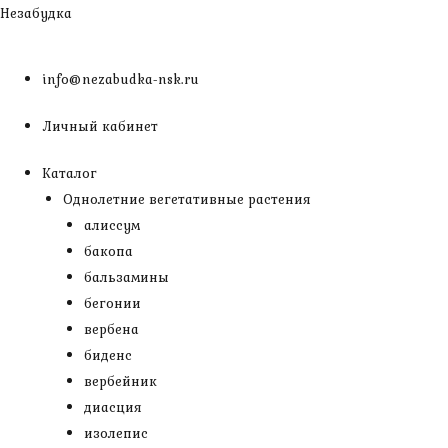
Перейти
Незабудка
к
содержимому
info@nezabudka-nsk.ru
Личный кабинет
Каталог
Однолетние вегетативные растения
алиссум
бакопа
бальзамины
бегонии
вербена
биденс
вербейник
диасция
изолепис