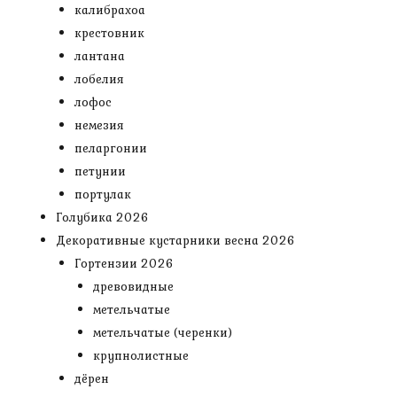
калибрахоа
крестовник
лантана
лобелия
лофос
немезия
пеларгонии
петунии
портулак
Голубика 2026
Декоративные кустарники весна 2026
Гортензии 2026
древовидные
метельчатые
метельчатые (черенки)
крупнолистные
дёрен