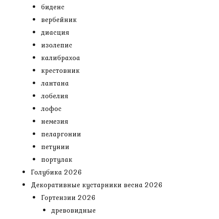
биденс
вербейник
диасция
изолепис
калибрахоа
крестовник
лантана
лобелия
лофос
немезия
пеларгонии
петунии
портулак
Голубика 2026
Декоративные кустарники весна 2026
Гортензии 2026
древовидные