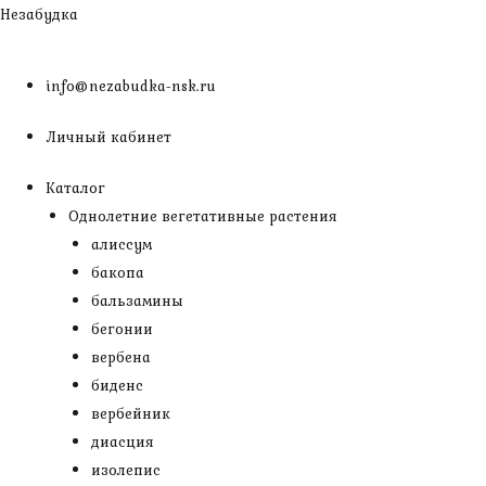
Перейти
Незабудка
к
содержимому
info@nezabudka-nsk.ru
Личный кабинет
Каталог
Однолетние вегетативные растения
алиссум
бакопа
бальзамины
бегонии
вербена
биденс
вербейник
диасция
изолепис