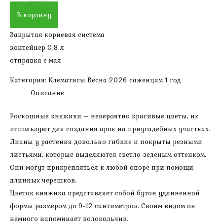
Княжик
В корзину
Балет
Закрытая корневая система
Скёт
контейнер 0,8 л
(1
отправка с мая
группа,
высота
Категория:
Клематисы Весна 2026 саженцам 1 год
300-
Описание
400
см,
Роскошные княжики – невероятно красивые цветы, их
саженцу
используют для создания арок на приусадебных участках.
1
Лианы у растения довольно гибкие и покрыты резными
год)
листьями, которые выделяются светло-зеленым оттенком.
Они могут прикрепляться к любой опоре при помощи
длинных черешков.
Цветок княжика представляет собой бутон удлиненной
формы размером до 9-12 сантиметров. Своим видом он
немного напоминает колокольчик.