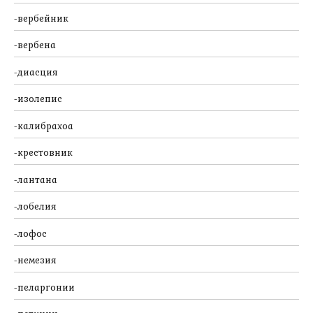
вербейник
вербена
диасция
изолепис
калибрахоа
крестовник
лантана
лобелия
лофос
немезия
пеларгонии