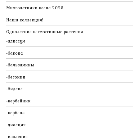
Многолетники весна 2026
Наша коллекция!
Однолетние вегетативные растения
алиссум
бакопа
бальзамины
бегонии
биденс
вербейник
вербена
диасция
изолепис