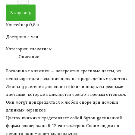
товара
Княжик
В корзину
Альбина
Контейнер 0,8 л
Плена
(
Доступно с мая
1
Категория:
клематисы
группа,
Описание
высота
300-
Роскошные княжики – невероятно красивые цветы, их
400
используют для создания арок на приусадебных участках.
см,
Лианы у растения довольно гибкие и покрыты резными
саженцу
листьями, которые выделяются светло-зеленым оттенком.
2
Они могут прикрепляться к любой опоре при помощи
года)
длинных черешков.
Цветок княжика представляет собой бутон удлиненной
формы размером до 9-12 сантиметров. Своим видом он
немного напоминает колокольчик.