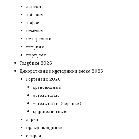
лантана
лобелия
лофос
немезия
пеларгонии
петунии
портулак
Голубика 2026
Декоративные кустарники весна 2026
Гортензии 2026
древовидные
метельчатые
метельчатые (черенки)
крупнолистные
дёрен
пузыреплодники
спиреи