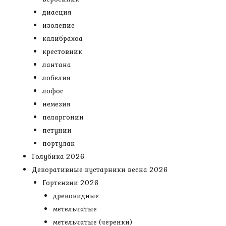
диасция
изолепис
калибрахоа
крестовник
лантана
лобелия
лофос
немезия
пеларгонии
петунии
портулак
Голубика 2026
Декоративные кустарники весна 2026
Гортензии 2026
древовидные
метельчатые
метельчатые (черенки)