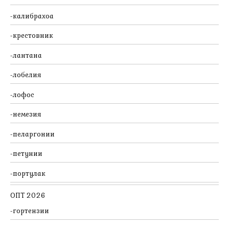
калибрахоа
крестовник
лантана
лобелия
лофос
немезия
пеларгонии
петунии
портулак
ОПТ 2026
гортензии