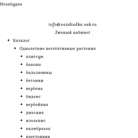
Перейти
Незабудка
к
содержимому
info@nezabudka-nsk.ru
Личный кабинет
Каталог
Однолетние вегетативные растения
алиссум
бакопа
бальзамины
бегонии
вербена
биденс
вербейник
диасция
изолепис
калибрахоа
крестовник