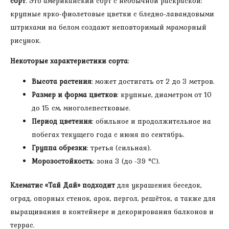
сорт
. Это американский сорт с необычной раскраской:
крупные ярко-фиолетовые цветки с бледно-лавандовыми
штрихами на белом создают неповторимый мраморный
рисунок.
Некоторые характеристики сорта
:
Высота растения
: может достигать от 2 до 3 метров.
Размер и форма цветков
: крупные, диаметром от 10
до 15 см, многолепестковые.
Период цветения
: обильное и продолжительное на
побегах текущего года с июня по сентябрь.
Группа обрезки
: третья (сильная).
Морозостойкость
: зона 3 (до -39 °C).
Клематис «Тай Дай» подходит
для украшения беседок,
оград, опорных стенок, арок, пергол, решёток, а также для
выращивания в контейнере и декорирования балконов и
террас.