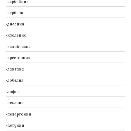
вербейник
вербена
диасция
изолепис
калибрахоа
крестовник
лантана
лобелия
лофос
немезия
пеларгонии
петунии