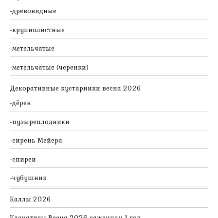
древовидные
крупнолистные
метельчатые
метельчатые (черенки)
Декоративные кустарники весна 2026
дёрен
пузыреплодники
сирень Мейера
спиреи
чубушник
Каллы 2026
Клематисы Весна 2026 саженцам 1 год