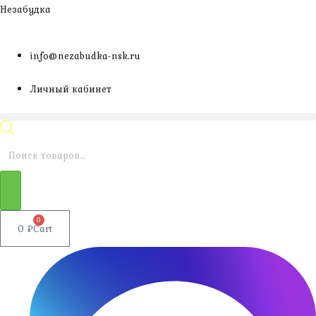
Перейти
Незабудка
к
содержимому
info@nezabudka-nsk.ru
Личный кабинет
Поиск
товаров
0
0
₽
Cart