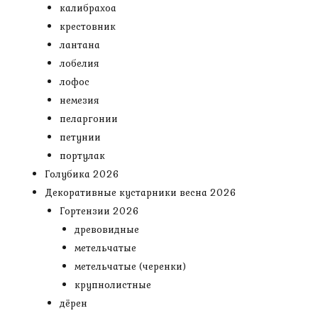
калибрахоа
крестовник
лантана
лобелия
лофос
немезия
пеларгонии
петунии
портулак
Голубика 2026
Декоративные кустарники весна 2026
Гортензии 2026
древовидные
метельчатые
метельчатые (черенки)
крупнолистные
дёрен