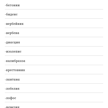
бегонии
биденс
вербейник
вербена
диасция
изолепис
калибрахоа
крестовник
лантана
лобелия
лофос
немезия