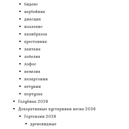
биденс
вербейник
диасция
изолепис
калибрахоа
крестовник
лантана
лобелия
лофос
немезия
пеларгонии
петунии
портулак
Голубика 2026
Декоративные кустарники весна 2026
Гортензии 2026
древовидные