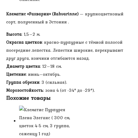
18
см,
Клематис «Рахварин» (Rahvarinne)
— крупноцветковый
3
сорт, полученный в Эстонии .
группа,
саженцу
Высота
: 1,5–2 м.
1
Окраска цветков
: красно-пурпурные с тёмной полосой
год)
посередине лепестка. Лепестки широкие, перекрывают
друг друга, кончики отгибаются назад.
Диаметр цветка
: 12–18 см.
Цветение
: июнь–октябрь.
Группа обрезки
: 3 (сильная).
Морозостойкость
: зона 4 (от -34° до -29°).
Похожие товары