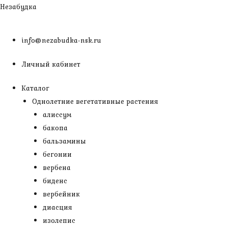
Перейти
Незабудка
к
содержимому
info@nezabudka-nsk.ru
Личный кабинет
Каталог
Однолетние вегетативные растения
алиссум
бакопа
бальзамины
бегонии
вербена
биденс
вербейник
диасция
изолепис