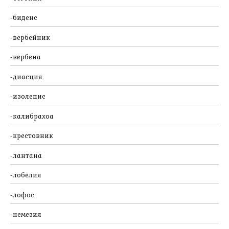
биденс
вербейник
вербена
диасция
изолепис
калибрахоа
крестовник
лантана
лобелия
лофос
немезия