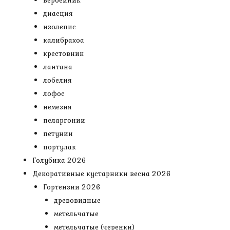
вербейник
диасция
изолепис
калибрахоа
крестовник
лантана
лобелия
лофос
немезия
пеларгонии
петунии
портулак
Голубика 2026
Декоративные кустарники весна 2026
Гортензии 2026
древовидные
метельчатые
метельчатые (черенки)