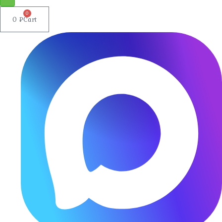
0
0
₽
Cart