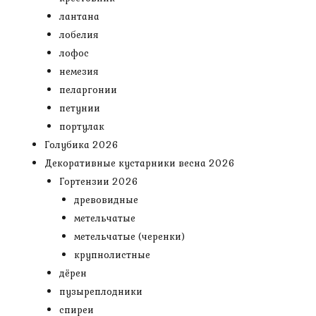
лантана
лобелия
лофос
немезия
пеларгонии
петунии
портулак
Голубика 2026
Декоративные кустарники весна 2026
Гортензии 2026
древовидные
метельчатые
метельчатые (черенки)
крупнолистные
дёрен
пузыреплодники
спиреи