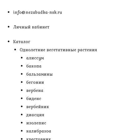
Перейти
к
info@nezabudka-nsk.ru
содержимому
Личный кабинет
Каталог
Однолетние вегетативные растения
алиссум
бакопа
бальзамины
бегонии
вербена
биденс
вербейник
диасция
изолепис
калибрахоа
крестовник