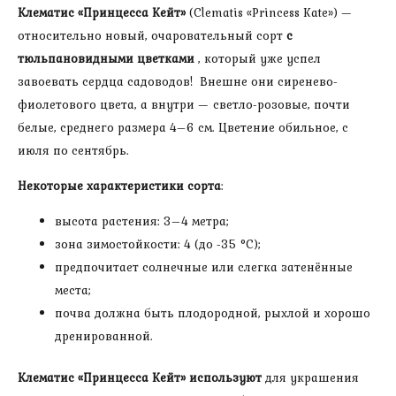
Клематис «Принцесса Кейт»
(Clematis «Princess Kate») —
относительно новый, очаровательный сорт
с
тюльпановидными цветками
, который уже успел
завоевать сердца садоводов! Внешне они сиренево-
фиолетового цвета, а внутри — светло-розовые, почти
белые, среднего размера 4–6 см. Цветение обильное, с
июля по сентябрь.
Некоторые характеристики сорта
:
высота растения: 3–4 метра;
зона зимостойкости: 4 (до -35 °С);
предпочитает солнечные или слегка затенённые
места;
почва должна быть плодородной, рыхлой и хорошо
дренированной.
Клематис «Принцесса Кейт» используют
для украшения