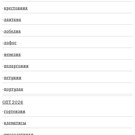
крестовник
лантана
лобелия
лофос
немезия
пеларгонии
петунии
портулак
ОПТ 2026
гортензии
клематисы
многолетники