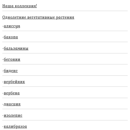
Наша коллекция!
Однолетние вегетативные растения
алиссум
бакопа
бальзамины
бегонии
биденс
вербейник
вербена
диасция
изолепис
калибрахоа