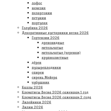
лофос
немезия
пеларгонии
петунии
портулак
Голубика 2026
Декоративные кустарники весна 2026
Гортензии 2026
древовидные
метельчатые
метельчатые (черенки)
крупнолистные
дёрен
пузыреплодники
спиреи
сирень Мейера
чубушник
Каллы 2026
Клематисы Весна 2026 саженцам 1 год
Клематисы Весна 2026 саженцам 2 года
Лилейники 2026
Лилии 2026