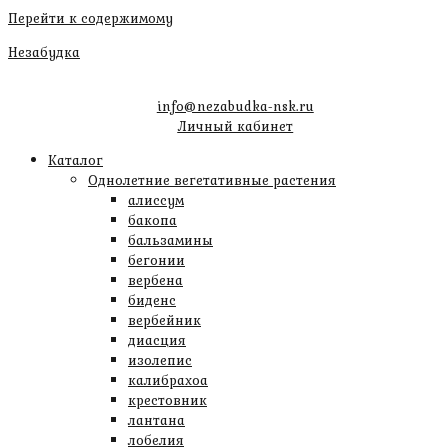
Перейти к содержимому
Незабудка
info@nezabudka-nsk.ru
Личный кабинет
Каталог
Однолетние вегетативные растения
алиссум
бакопа
бальзамины
бегонии
вербена
биденс
вербейник
диасция
изолепис
калибрахоа
крестовник
лантана
лобелия