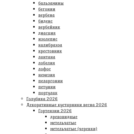
бальзамины
бегонии
вербена
биденс
вербейник
диасция
изолепис
калибрахоа
крестовник
лантана
лобелия
лофос
немезия
пеларгонии
петунии
портулак
Голубика 2026
Декоративные кустарники весна 2026
Гортензии 2026
древовидные
метельчатые
метельчатые (черенки)