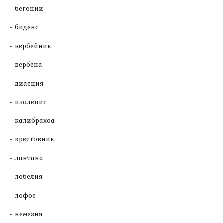
бегонии
биденс
вербейник
вербена
диасция
изолепис
калибрахоа
крестовник
лантана
лобелия
лофос
немезия