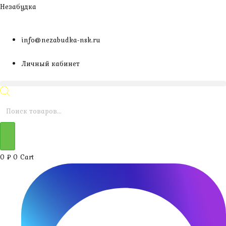
Перейти
Незабудка
к
содержимому
info@nezabudka-nsk.ru
Личный кабинет
Поиск
товаров
0
₽
0
Cart