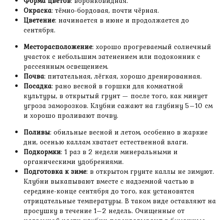
Форма цветов
: воронковидная.
Окраска
: тёмно-бордовая, почти чёрная.
Цветение
: начинается в июне и продолжается до
сентября.
Месторасположение
: хорошо прогреваемый солнечный
участок с небольшим затенением или подоконник с
рассеянным освещением.
Почва
: питательная, лёгкая, хорошо дренированная.
Посадка
: рано весной в горшки для комнатной
культуры, в открытый грунт — после того, как минует
угроза заморозков. Клубни сажают на глубину 5–10 см
и хорошо проливают почву.
Поливы
: обильные весной и летом, особенно в жаркие
дни, осенью каллам хватает естественной влаги.
Подкормки
: 1 раз в 2 недели минеральными и
органическими удобрениями.
Подготовка к зиме
: в открытом грунте каллы не зимуют.
Клубни выкапывают вместе с надземной частью в
середине-конце сентября до того, как установятся
отрицательные температуры. В таком виде оставляют на
просушку в течение 1–2 недель. Очищенные от