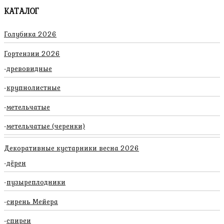
КАТАЛОГ
Голубика 2026
Гортензии 2026
древовидные
крупнолистные
метельчатые
метельчатые (черенки)
Декоративные кустарники весна 2026
дёрен
пузыреплодники
сирень Мейера
спиреи