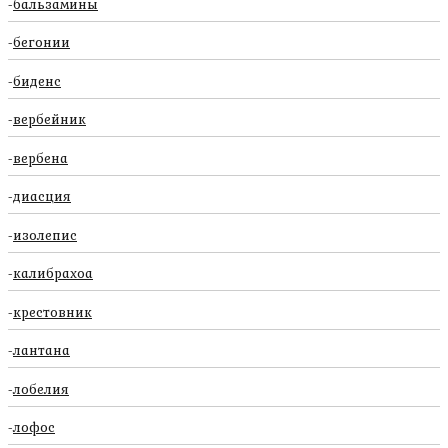
бальзамины
бегонии
биденс
вербейник
вербена
диасция
изолепис
калибрахоа
крестовник
лантана
лобелия
лофос