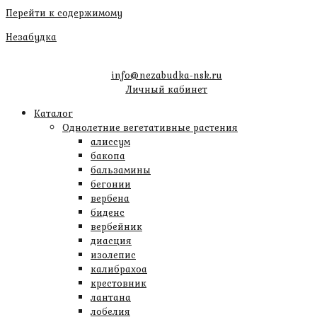
Перейти к содержимому
Незабудка
info@nezabudka-nsk.ru
Личный кабинет
Каталог
Однолетние вегетативные растения
алиссум
бакопа
бальзамины
бегонии
вербена
биденс
вербейник
диасция
изолепис
калибрахоа
крестовник
лантана
лобелия