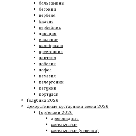
бальзамины
бегонии
вербена
биденс
вербейник
диасция
изолепис
калибрахоа
крестовник
лантана
лобелия
лофос
немезия
пеларгонии
петунии
портулак
Голубика 2026
Декоративные кустарники весна 2026
Гортензии 2026
древовидные
метельчатые
метельчатые (черенки)