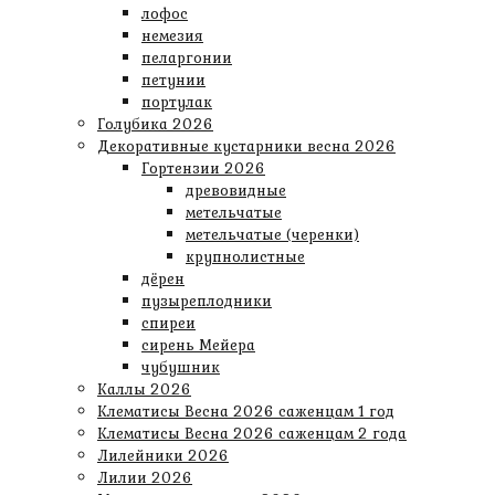
лофос
немезия
пеларгонии
петунии
портулак
Голубика 2026
Декоративные кустарники весна 2026
Гортензии 2026
древовидные
метельчатые
метельчатые (черенки)
крупнолистные
дёрен
пузыреплодники
спиреи
сирень Мейера
чубушник
Каллы 2026
Клематисы Весна 2026 саженцам 1 год
Клематисы Весна 2026 саженцам 2 года
Лилейники 2026
Лилии 2026