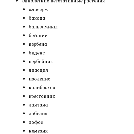
Однолетние вегетативные растения
алиссум
бакопа
бальзамины
бегонии
вербена
биденс
вербейник
диасция
изолепис
калибрахоа
крестовник
лантана
лобелия
лофос
немезия