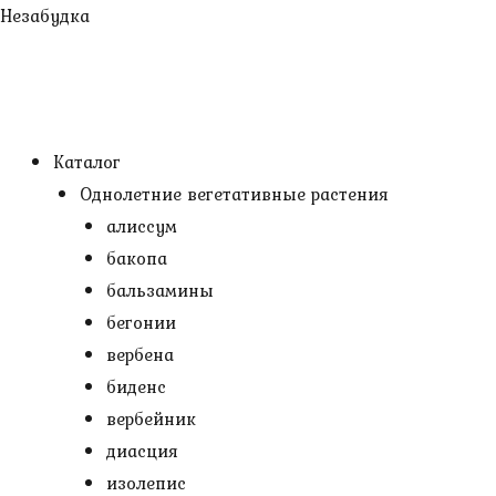
Перейти
Незабудка
к
содержимому
Каталог
Однолетние вегетативные растения
алиссум
бакопа
бальзамины
бегонии
вербена
биденс
вербейник
диасция
изолепис