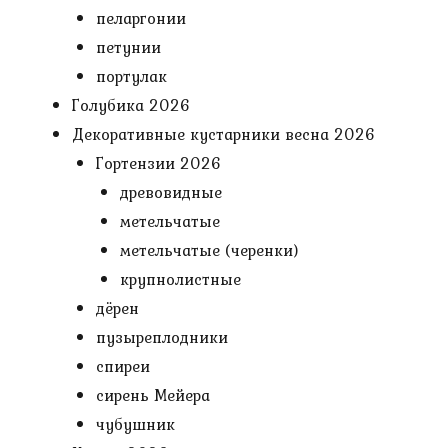
пеларгонии
петунии
портулак
Голубика 2026
Декоративные кустарники весна 2026
Гортензии 2026
древовидные
метельчатые
метельчатые (черенки)
крупнолистные
дёрен
пузыреплодники
спиреи
сирень Мейера
чубушник