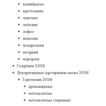
калибрахоа
крестовник
лантана
лобелия
лофос
немезия
пеларгонии
петунии
портулак
Голубика 2026
Декоративные кустарники весна 2026
Гортензии 2026
древовидные
метельчатые
метельчатые (черенки)