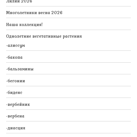
Лилии 2026
Многолетники весна 2026
Наша коллекция!
Однолетние вегетативные растения
алиссум
бакопа
бальзамины
бегонии
биденс
вербейник
вербена
диасция