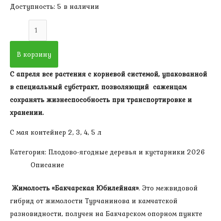
Доступность:
5 в наличии
Количество
товара
Жимолость
В корзину
Бакчарская
С апреля все растения с корневой системой, упакованной
Юбилейная
в специальный субстракт, позволяющий саженцам
(Высота
сохранять жизнеспособность при транспортировке и
-
хранении.
20-
40,
С мая контейнер 2, 3, 4, 5 л
1-
Категория:
Плодово-ягодные деревья и кустарники 2026
4
Описание
побега,
Возраст
Жимолость «Бакчарская Юбилейная»
. Это межвидовой
-
гибрид от жимолости Турчанинова и камчатской
2
разновидности, получен на Бакчарском опорном пункте
года)