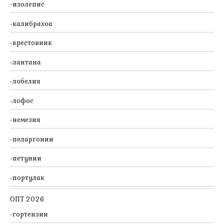
изолепис
калибрахоа
крестовник
лантана
лобелия
лофос
немезия
пеларгонии
петунии
портулак
ОПТ 2026
гортензии