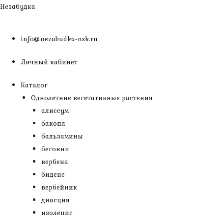
Перейти
Незабудка
к
содержимому
info@nezabudka-nsk.ru
Личный кабинет
Каталог
Однолетние вегетативные растения
алиссум
бакопа
бальзамины
бегонии
вербена
биденс
вербейник
диасция
изолепис