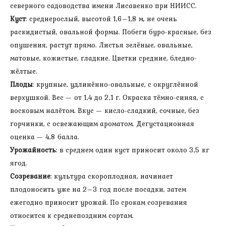
северного садоводства имени Лисавенко при НИИСС.
Куст
: среднерослый, высотой 1,6–1,8 м, не очень
раскидистый, овальной формы. Побеги буро-красные, без
опушения, растут прямо. Листья зелёные, овальные,
матовые, кожистые, гладкие. Цветки средние, бледно-
жёлтые.
Плоды
: крупные, удлинённо-овальные, с округлённой
верхушкой. Вес — от 1,4 до 2,1 г. Окраска тёмно-синяя, с
восковым налётом. Вкус — кисло-сладкий, сочные, без
горчинки, с освежающим ароматом. Дегустационная
оценка — 4,8 балла.
Урожайность
: в среднем один куст приносит около 3,5 кг
ягод.
Созревание
: культура скороплодная, начинает
плодоносить уже на 2–3 год после посадки, затем
ежегодно приносит урожай. По срокам созревания
относится к среднепоздним сортам.