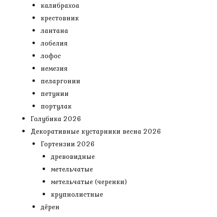
калибрахоа
крестовник
лантана
лобелия
лофос
немезия
пеларгонии
петунии
портулак
Голубика 2026
Декоративные кустарники весна 2026
Гортензии 2026
древовидные
метельчатые
метельчатые (черенки)
крупнолистные
дёрен