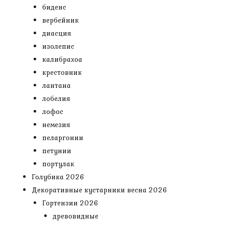
биденс
вербейник
диасция
изолепис
калибрахоа
крестовник
лантана
лобелия
лофос
немезия
пеларгонии
петунии
портулак
Голубика 2026
Декоративные кустарники весна 2026
Гортензии 2026
древовидные