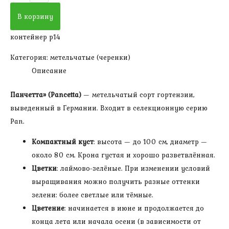
Гортензия
В корзину
метельчатая
контейнер р14
Панчетта
(черенок
Категория:
метельчатые (черенки)
в
Описание
р9)
Панчетта» (Pancetta)
— метельчатый сорт гортензии,
выведенный в Германии. Входит в селекционную серию
Pan.
Компактный куст
: высота — до 100 см, диаметр —
около 80 см. Крона густая и хорошо разветвлённая.
Цветки
: лаймово-зелёные. При изменении условий
выращивания можно получить разные оттенки
зелени: более светлые или тёмные.
Цветение
: начинается в июне и продолжается до
конца лета или начала осени (в зависимости от