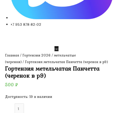
+7 953 878-82-02
Главная
/
Гортензии 2026
/
метельчатые
(черенки)
/ Гортензия метельчатая Панчетта (черенок в р9)
Гортензия метельчатая Панчетта
(черенок в р9)
500
₽
Доступность:
19 в наличии
Количество
товара