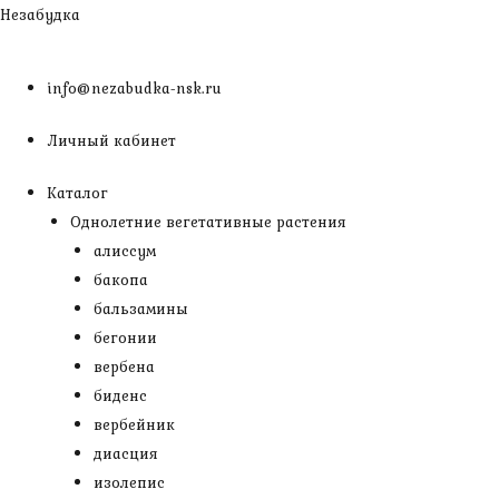
Перейти
Незабудка
к
содержимому
info@nezabudka-nsk.ru
Личный кабинет
Каталог
Однолетние вегетативные растения
алиссум
бакопа
бальзамины
бегонии
вербена
биденс
вербейник
диасция
изолепис