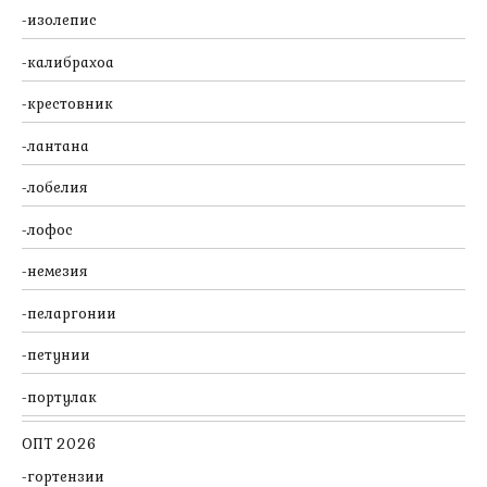
изолепис
калибрахоа
крестовник
лантана
лобелия
лофос
немезия
пеларгонии
петунии
портулак
ОПТ 2026
гортензии