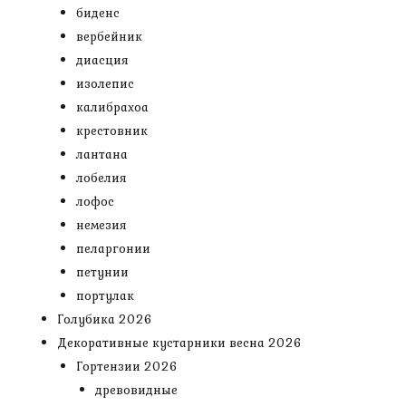
биденс
вербейник
диасция
изолепис
калибрахоа
крестовник
лантана
лобелия
лофос
немезия
пеларгонии
петунии
портулак
Голубика 2026
Декоративные кустарники весна 2026
Гортензии 2026
древовидные