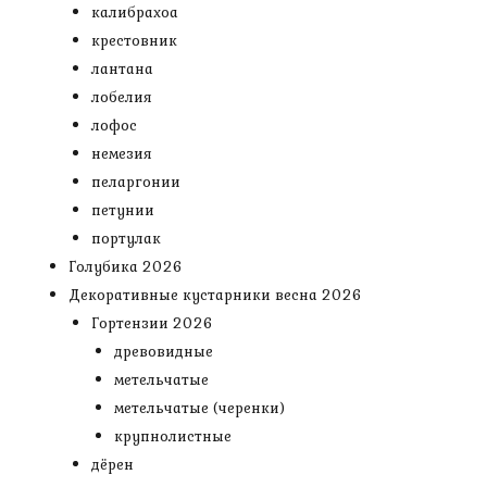
калибрахоа
крестовник
лантана
лобелия
лофос
немезия
пеларгонии
петунии
портулак
Голубика 2026
Декоративные кустарники весна 2026
Гортензии 2026
древовидные
метельчатые
метельчатые (черенки)
крупнолистные
дёрен