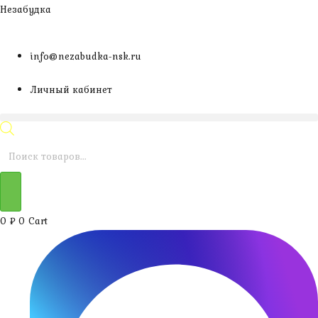
Перейти
Незабудка
к
содержимому
info@nezabudka-nsk.ru
Личный кабинет
Поиск
товаров
0
₽
0
Cart