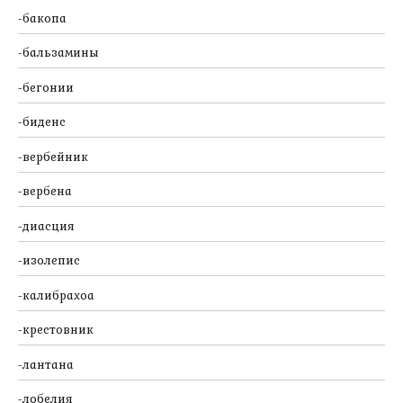
бакопа
бальзамины
бегонии
биденс
вербейник
вербена
диасция
изолепис
калибрахоа
крестовник
лантана
лобелия