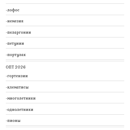
лофос
немезия
пеларгонии
петунии
портулак
ОПТ 2026
гортензии
клематисы
многолетники
однолетники
пионы