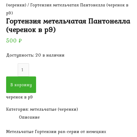
(черенки)
/ Гортензия метельчатая Пантонелла (черенок в
р9)
Гортензия метельчатая Пантонелла
(черенок в р9)
500
₽
Доступность:
20 в наличии
Количество
товара
Гортензия
В корзину
метельчатая
черенок в р9
Пантонелла
(черенок
Категория:
метельчатые (черенки)
в
Описание
р9)
Метельчатые Гортензии pan-серии от немецких