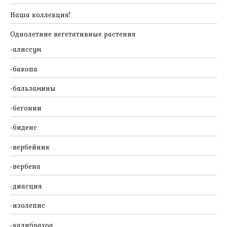
Наша коллекция!
Однолетние вегетативные растения
алиссум
бакопа
бальзамины
бегонии
биденс
вербейник
вербена
диасция
изолепис
калибрахоа