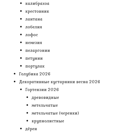
калибрахоа
крестовник
лантана
лобелия
лофос
немезия
пеларгонии
петунии
портулак
Голубика 2026
Декоративные кустарники весна 2026
Гортензии 2026
древовидные
метельчатые
метельчатые (черенки)
крупнолистные
дёрен