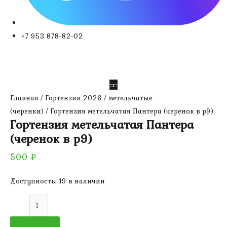
+7 953 878-82-02
Главная
/
Гортензии 2026
/
метельчатые
(черенки)
/ Гортензия метельчатая Пантера (черенок в р9)
Гортензия метельчатая Пантера
(черенок в р9)
500
₽
Доступность:
19 в наличии
Количество
товара
Гортензия