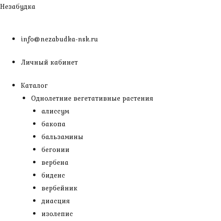
Перейти
Незабудка
к
содержимому
info@nezabudka-nsk.ru
Личный кабинет
Каталог
Однолетние вегетативные растения
алиссум
бакопа
бальзамины
бегонии
вербена
биденс
вербейник
диасция
изолепис