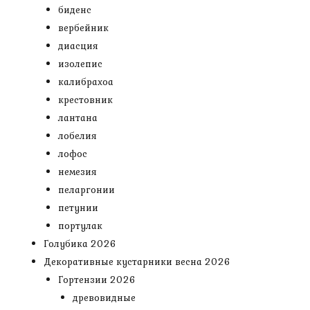
биденс
вербейник
диасция
изолепис
калибрахоа
крестовник
лантана
лобелия
лофос
немезия
пеларгонии
петунии
портулак
Голубика 2026
Декоративные кустарники весна 2026
Гортензии 2026
древовидные