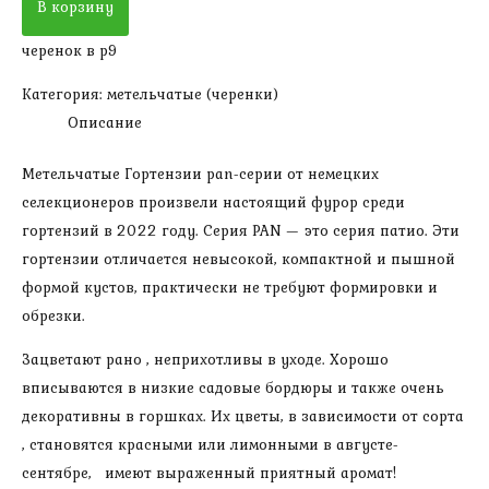
В корзину
метельчатая
черенок в р9
Пантера
(черенок
Категория:
метельчатые (черенки)
в
Описание
р9)
Метельчатые Гортензии pan-серии от немецких
селекционеров произвели настоящий фурор среди
гортензий в 2022 году. Серия PAN — это серия патио. Эти
гортензии отличается невысокой, компактной и пышной
формой кустов, практически не требуют формировки и
обрезки.
Зацветают рано , неприхотливы в уходе. Хорошо
вписываются в низкие садовые бордюры и также очень
декоративны в горшках. Их цветы, в зависимости от сорта
, становятся красными или лимонными в августе-
сентябре, имеют выраженный приятный аромат!