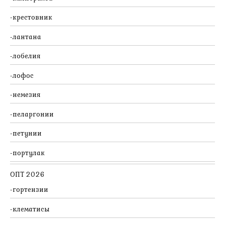
крестовник
лантана
лобелия
лофос
немезия
пеларгонии
петунии
портулак
ОПТ 2026
гортензии
клематисы