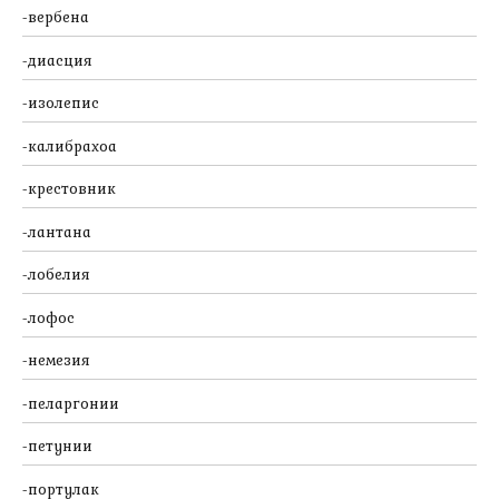
вербена
диасция
изолепис
калибрахоа
крестовник
лантана
лобелия
лофос
немезия
пеларгонии
петунии
портулак