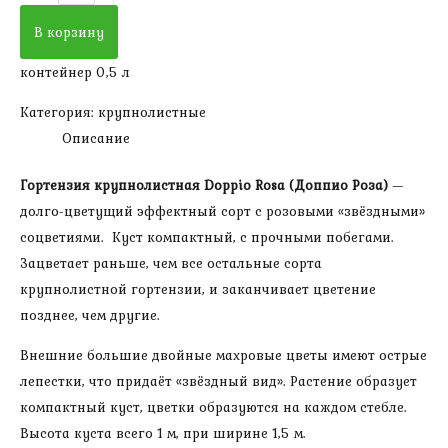
Гортензия
В корзину
крупнолистная
контейнер 0,5 л
Доппио
Роза
Категория:
крупнолистные
Описание
Гортензия крупнолистная Doppio Rosa (Доппио Роза)
—
долго-цветущий эффектный сорт с розовыми «звёздными»
соцветиями. Куст компактный, с прочными побегами.
Зацветает раньше, чем все остальные сорта
крупнолистной гортензии, и заканчивает цветение
позднее, чем другие.
Внешние большие двойные махровые цветы имеют острые
лепестки, что придаёт «звёздный вид». Растение образует
компактный куст, цветки образуются на каждом стебле.
Высота куста всего 1 м, при ширине 1,5 м.