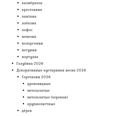
калибрахоа
крестовник
лантана
лобелия
лофос
немезия
пеларгонии
петунии
портулак
Голубика 2026
Декоративные кустарники весна 2026
Гортензии 2026
древовидные
метельчатые
метельчатые (черенки)
крупнолистные
дёрен