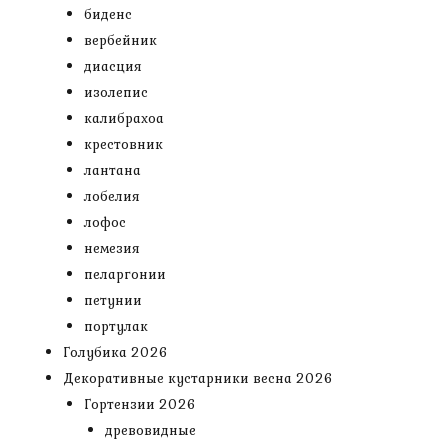
биденс
вербейник
диасция
изолепис
калибрахоа
крестовник
лантана
лобелия
лофос
немезия
пеларгонии
петунии
портулак
Голубика 2026
Декоративные кустарники весна 2026
Гортензии 2026
древовидные