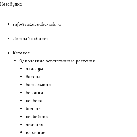
Перейти
Незабудка
к
содержимому
info@nezabudka-nsk.ru
Личный кабинет
Каталог
Однолетние вегетативные растения
алиссум
бакопа
бальзамины
бегонии
вербена
биденс
вербейник
диасция
изолепис