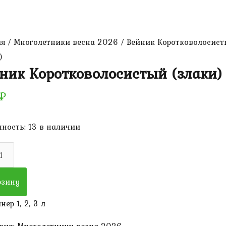
ая
/
Многолетники весна 2026
/ Вейник Коротковолосис
)
ник Коротковолосистый (злаки)
₽
ность:
13 в наличии
ество
к
рзину
коволосистый
нер 1, 2, 3 л
)
рия:
Многолетники весна 2026