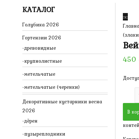
КАТАЛОГ
Голубика 2026
Главн
(злаки
Гортензии 2026
Вей
древовидные
450
крупнолистные
метельчатые
Доступ
метельчатые (черенки)
Колич
товара
Декоративные кустарники весна
Вейни
2026
В ко
Корот
дёрен
контей
(злаки
пузыреплодники
Катего