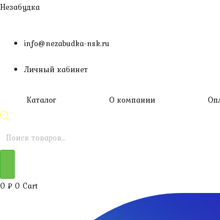
Перейти
Незабудка
к
содержимому
info@nezabudka-nsk.ru
Личный кабинет
Каталог
О компании
Оп
Поиск
товаров
0
₽
0
Cart