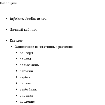
Перейти
Незабудка
к
содержимому
info@nezabudka-nsk.ru
Личный кабинет
Каталог
Однолетние вегетативные растения
алиссум
бакопа
бальзамины
бегонии
вербена
биденс
вербейник
диасция
изолепис