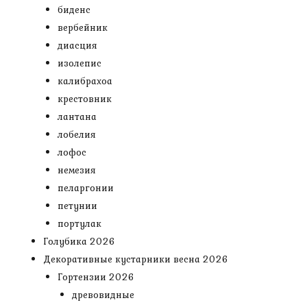
биденс
вербейник
диасция
изолепис
калибрахоа
крестовник
лантана
лобелия
лофос
немезия
пеларгонии
петунии
портулак
Голубика 2026
Декоративные кустарники весна 2026
Гортензии 2026
древовидные