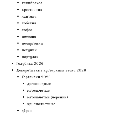
калибрахоа
крестовник
лантана
лобелия
лофос
немезия
пеларгонии
петунии
портулак
Голубика 2026
Декоративные кустарники весна 2026
Гортензии 2026
древовидные
метельчатые
метельчатые (черенки)
крупнолистные
дёрен