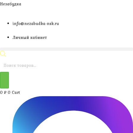
Перейти
Незабудка
к
содержимому
info@nezabudka-nsk.ru
Личный кабинет
Поиск
товаров
0
₽
0
Cart