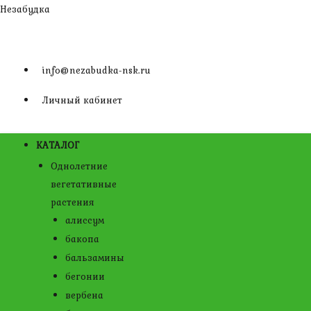
Перейти
Незабудка
к
содержимому
info@nezabudka-nsk.ru
Личный кабинет
КАТАЛОГ
Однолетние
вегетативные
растения
алиссум
бакопа
бальзамины
бегонии
вербена