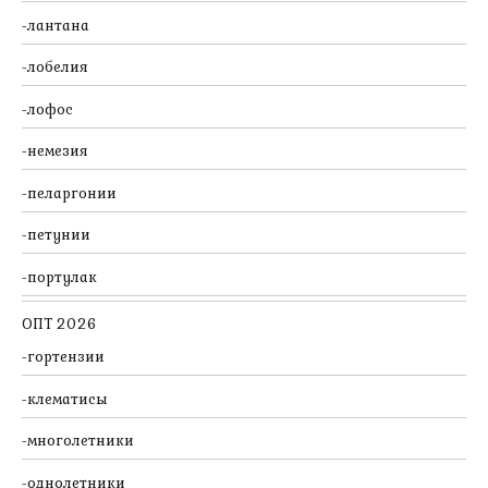
лантана
лобелия
лофос
немезия
пеларгонии
петунии
портулак
ОПТ 2026
гортензии
клематисы
многолетники
однолетники