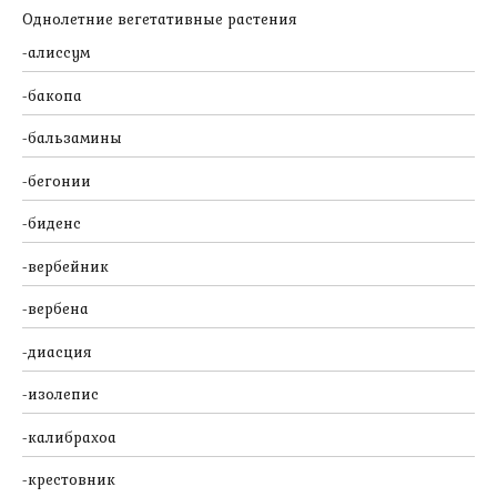
Однолетние вегетативные растения
алиссум
бакопа
бальзамины
бегонии
биденс
вербейник
вербена
диасция
изолепис
калибрахоа
крестовник