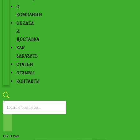
О
КОМПАНИИ
ОПЛАТА
И
ДОСТАВКА
КАК
ЗАКАЗАТЬ
СТАТЬИ
ОТЗЫВЫ
КОНТАКТЫ
Поиск
товаров
0
₽
0
Cart