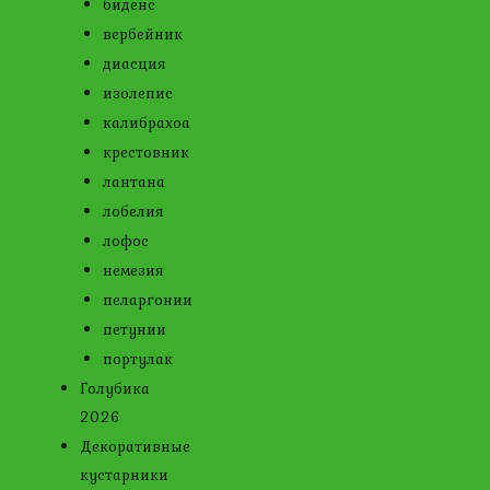
биденс
вербейник
диасция
изолепис
калибрахоа
крестовник
лантана
лобелия
лофос
немезия
пеларгонии
петунии
портулак
Голубика
2026
Декоративные
кустарники