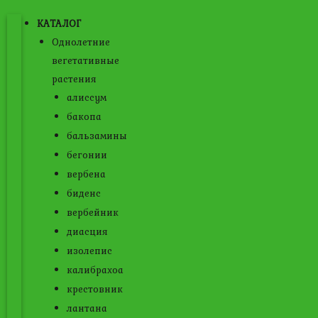
КАТАЛОГ
Однолетние
вегетативные
растения
алиссум
бакопа
бальзамины
бегонии
вербена
биденс
вербейник
диасция
изолепис
калибрахоа
крестовник
лантана