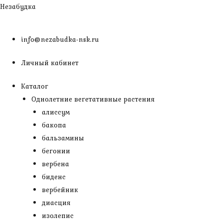
Перейти
Незабудка
к
содержимому
info@nezabudka-nsk.ru
Личный кабинет
Каталог
Однолетние вегетативные растения
алиссум
бакопа
бальзамины
бегонии
вербена
биденс
вербейник
диасция
изолепис