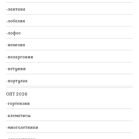
лантана
лобелия
лофос
немезия
пеларгонии
петунии
портулак
ОПТ 2026
гортензии
клематисы
многолетники