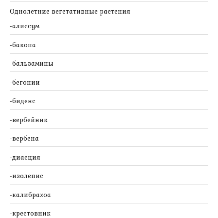
Однолетние вегетативные растения
алиссум
бакопа
бальзамины
бегонии
биденс
вербейник
вербена
диасция
изолепис
калибрахоа
крестовник