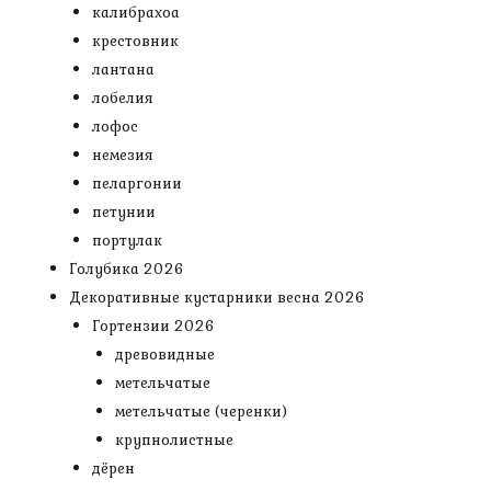
калибрахоа
крестовник
лантана
лобелия
лофос
немезия
пеларгонии
петунии
портулак
Голубика 2026
Декоративные кустарники весна 2026
Гортензии 2026
древовидные
метельчатые
метельчатые (черенки)
крупнолистные
дёрен