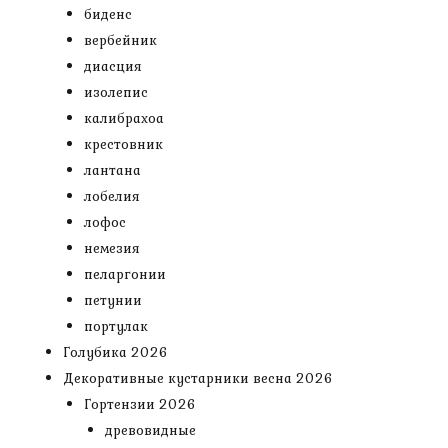
биденс
вербейник
диасция
изолепис
калибрахоа
крестовник
лантана
лобелия
лофос
немезия
пеларгонии
петунии
портулак
Голубика 2026
Декоративные кустарники весна 2026
Гортензии 2026
древовидные