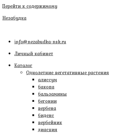
Перейти к содержимому
Незабудка
info@nezabudka-nsk.ru
Личный кабинет
Каталог
Однолетние вегетативные растения
алиссум
бакопа
бальзамины
бегонии
вербена
биденс
вербейник
диасция