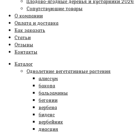
Плодово-ягодные деревья и кустарники 2026
Сопутствующие товары
О компании
Оплата и доставка
Как заказать
Статьи
Отзывы
Контакты
Каталог
Однолетние вегетативные растения
алиссум
бакопа
бальзамины
бегонии
вербена
биденс
вербейник
диасция