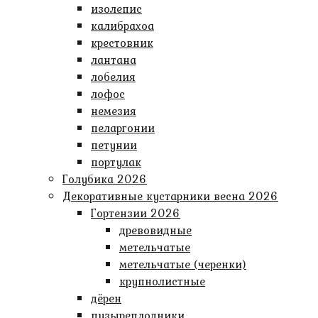
изолепис
калибрахоа
крестовник
лантана
лобелия
лофос
немезия
пеларгонии
петунии
портулак
Голубика 2026
Декоративные кустарники весна 2026
Гортензии 2026
древовидные
метельчатые
метельчатые (черенки)
крупнолистные
дёрен
пузыреплодники