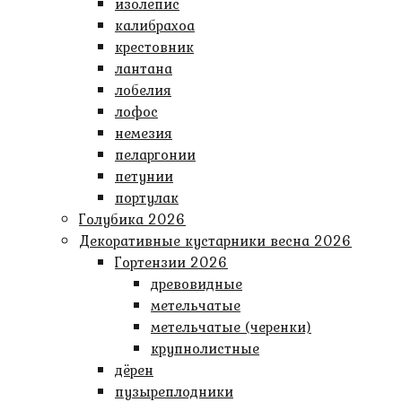
изолепис
калибрахоа
крестовник
лантана
лобелия
лофос
немезия
пеларгонии
петунии
портулак
Голубика 2026
Декоративные кустарники весна 2026
Гортензии 2026
древовидные
метельчатые
метельчатые (черенки)
крупнолистные
дёрен
пузыреплодники