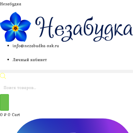
Перейти
Незабудка
к
содержимому
info@nezabudka-nsk.ru
Личный кабинет
Поиск
товаров
0
₽
0
Cart