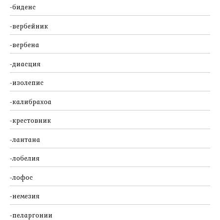
биденс
вербейник
вербена
диасция
изолепис
калибрахоа
крестовник
лантана
лобелия
лофос
немезия
пеларгонии