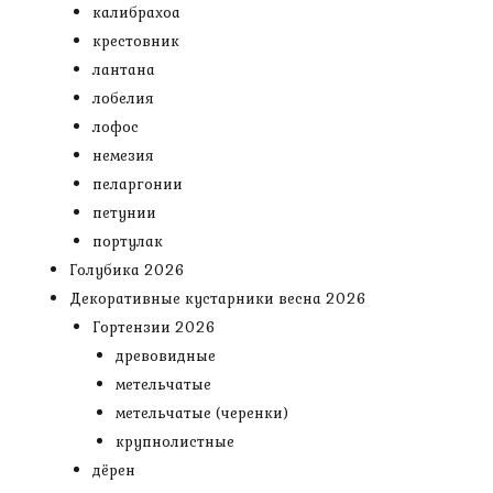
калибрахоа
крестовник
лантана
лобелия
лофос
немезия
пеларгонии
петунии
портулак
Голубика 2026
Декоративные кустарники весна 2026
Гортензии 2026
древовидные
метельчатые
метельчатые (черенки)
крупнолистные
дёрен