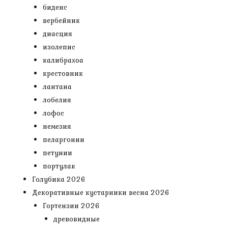
биденс
вербейник
диасция
изолепис
калибрахоа
крестовник
лантана
лобелия
лофос
немезия
пеларгонии
петунии
портулак
Голубика 2026
Декоративные кустарники весна 2026
Гортензии 2026
древовидные