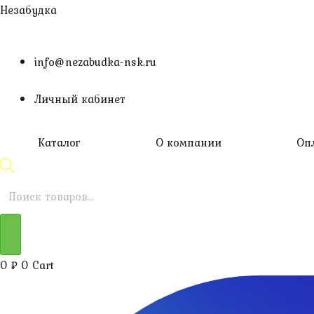
Перейти
Незабудка
к
содержимому
info@nezabudka-nsk.ru
Личный кабинет
Каталог
О компании
Оп
Поиск
товаров
0
₽
0
Cart