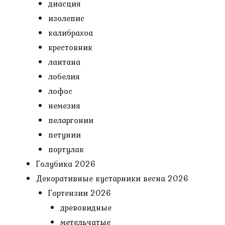
диасция
изолепис
калибрахоа
крестовник
лантана
лобелия
лофос
немезия
пеларгонии
петунии
портулак
Голубика 2026
Декоративные кустарники весна 2026
Гортензии 2026
древовидные
метельчатые