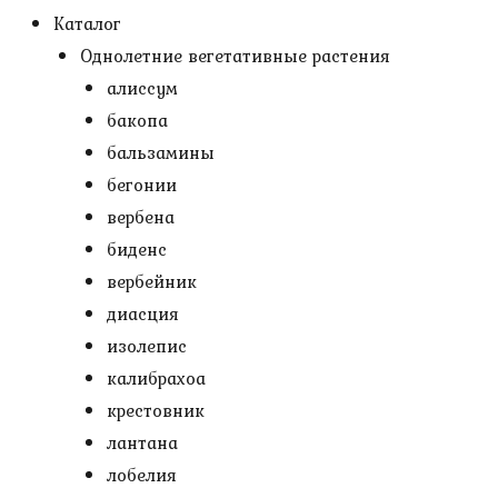
Каталог
Однолетние вегетативные растения
алиссум
бакопа
бальзамины
бегонии
вербена
биденс
вербейник
диасция
изолепис
калибрахоа
крестовник
лантана
лобелия