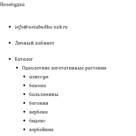
Перейти
Незабудка
к
содержимому
info@nezabudka-nsk.ru
Личный кабинет
Каталог
Однолетние вегетативные растения
алиссум
бакопа
бальзамины
бегонии
вербена
биденс
вербейник