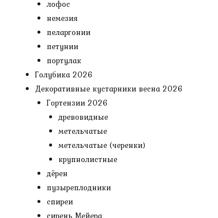
лофос
немезия
пеларгонии
петунии
портулак
Голубика 2026
Декоративные кустарники весна 2026
Гортензии 2026
древовидные
метельчатые
метельчатые (черенки)
крупнолистные
дёрен
пузыреплодники
спиреи
сирень Мейера