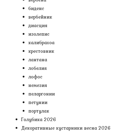
биденс
вербейник
диасция
изолепис
калибрахоа
крестовник
лантана
лобелия
лофос
немезия
пеларгонии
петунии
портулак
Голубика 2026
Декоративные кустарники весна 2026