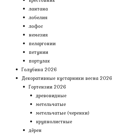
крестовник
лантана
лобелия
лофос
немезия
пеларгонии
петунии
портулак
Голубика 2026
Декоративные кустарники весна 2026
Гортензии 2026
древовидные
метельчатые
метельчатые (черенки)
крупнолистные
дёрен