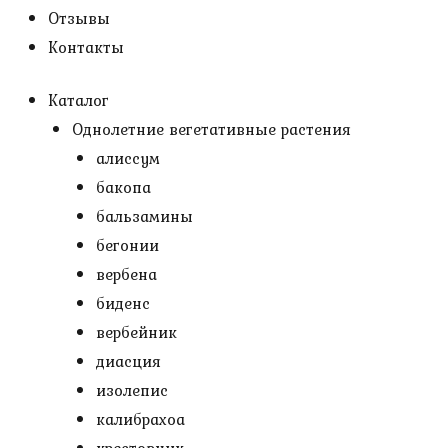
Отзывы
Контакты
Каталог
Однолетние вегетативные растения
алиссум
бакопа
бальзамины
бегонии
вербена
биденс
вербейник
диасция
изолепис
калибрахоа