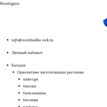
Перейти
Незабудка
к
содержимому
info@nezabudka-nsk.ru
Личный кабинет
Каталог
Однолетние вегетативные растения
алиссум
бакопа
бальзамины
бегонии
вербена