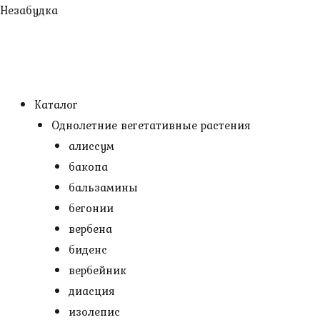
Перейти
Незабудка
к
содержимому
Каталог
Однолетние вегетативные растения
алиссум
бакопа
бальзамины
бегонии
вербена
биденс
вербейник
диасция
изолепис