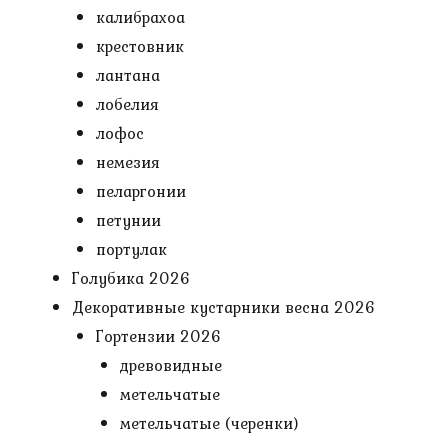
калибрахоа
крестовник
лантана
лобелия
лофос
немезия
пеларгонии
петунии
портулак
Голубика 2026
Декоративные кустарники весна 2026
Гортензии 2026
древовидные
метельчатые
метельчатые (черенки)