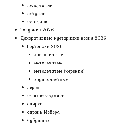
пеларгонии
петунии
портулак
Голубика 2026
Декоративные кустарники весна 2026
Гортензии 2026
древовидные
метельчатые
метельчатые (черенки)
крупнолистные
дёрен
пузыреплодники
спиреи
сирень Мейера
чубушник