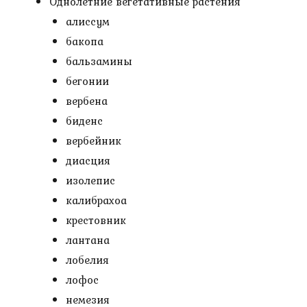
Однолетние вегетативные растения
алиссум
бакопа
бальзамины
бегонии
вербена
биденс
вербейник
диасция
изолепис
калибрахоа
крестовник
лантана
лобелия
лофос
немезия