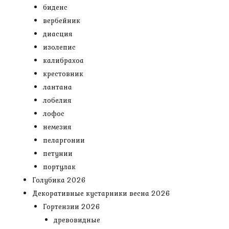
биденс
вербейник
диасция
изолепис
калибрахоа
крестовник
лантана
лобелия
лофос
немезия
пеларгонии
петунии
портулак
Голубика 2026
Декоративные кустарники весна 2026
Гортензии 2026
древовидные