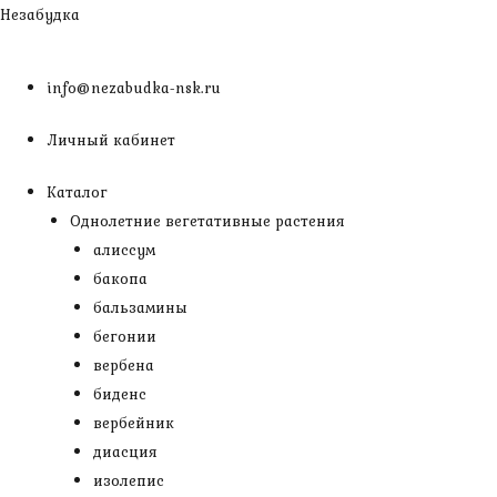
Перейти
Незабудка
к
содержимому
info@nezabudka-nsk.ru
Личный кабинет
Каталог
Однолетние вегетативные растения
алиссум
бакопа
бальзамины
бегонии
вербена
биденс
вербейник
диасция
изолепис