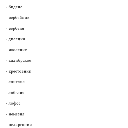
биденс
вербейник
вербена
диасция
изолепис
калибрахоа
крестовник
лантана
лобелия
лофос
немезия
пеларгонии