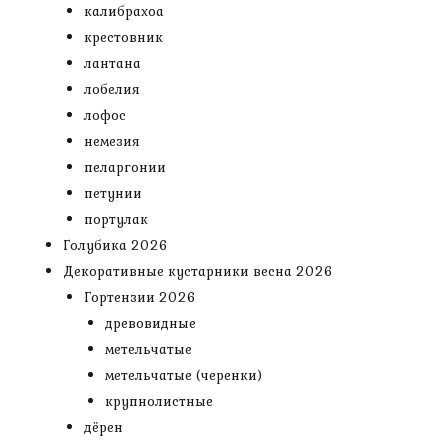
калибрахоа
крестовник
лантана
лобелия
лофос
немезия
пеларгонии
петунии
портулак
Голубика 2026
Декоративные кустарники весна 2026
Гортензии 2026
древовидные
метельчатые
метельчатые (черенки)
крупнолистные
дёрен