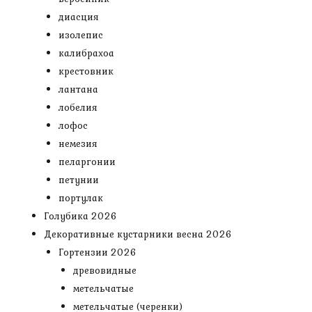
диасция
изолепис
калибрахоа
крестовник
лантана
лобелия
лофос
немезия
пеларгонии
петунии
портулак
Голубика 2026
Декоративные кустарники весна 2026
Гортензии 2026
древовидные
метельчатые
метельчатые (черенки)