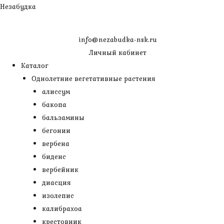
Перейти
Незабудка
к
содержимому
info@nezabudka-nsk.ru
Личный кабинет
Каталог
Однолетние вегетативные растения
алиссум
бакопа
бальзамины
бегонии
вербена
биденс
вербейник
диасция
изолепис
калибрахоа
крестовник