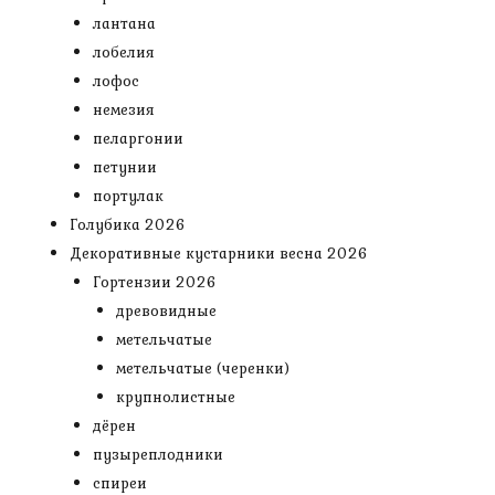
лантана
лобелия
лофос
немезия
пеларгонии
петунии
портулак
Голубика 2026
Декоративные кустарники весна 2026
Гортензии 2026
древовидные
метельчатые
метельчатые (черенки)
крупнолистные
дёрен
пузыреплодники
спиреи