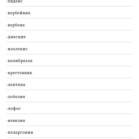
биденс
вербейник
вербена
диасция
изолепис
калибрахоа
крестовник
лантана
лобелия
лофос
немезия
пеларгонии