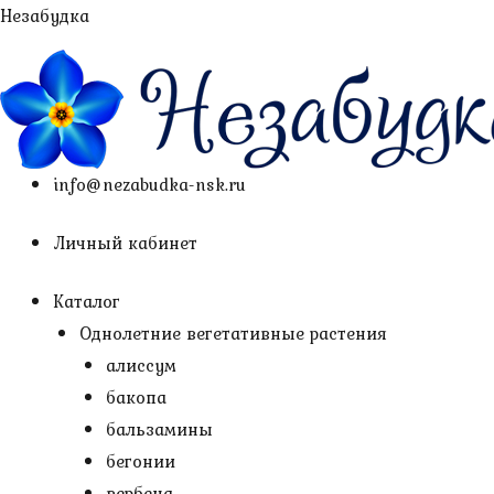
Перейти
Незабудка
к
содержимому
info@nezabudka-nsk.ru
Личный кабинет
Каталог
Однолетние вегетативные растения
алиссум
бакопа
бальзамины
бегонии
вербена