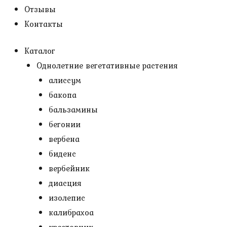
Отзывы
Контакты
Каталог
Однолетние вегетативные растения
алиссум
бакопа
бальзамины
бегонии
вербена
биденс
вербейник
диасция
изолепис
калибрахоа