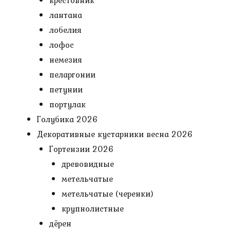
крестовник
лантана
лобелия
лофос
немезия
пеларгонии
петунии
портулак
Голубика 2026
Декоративные кустарники весна 2026
Гортензии 2026
древовидные
метельчатые
метельчатые (черенки)
крупнолистные
дёрен