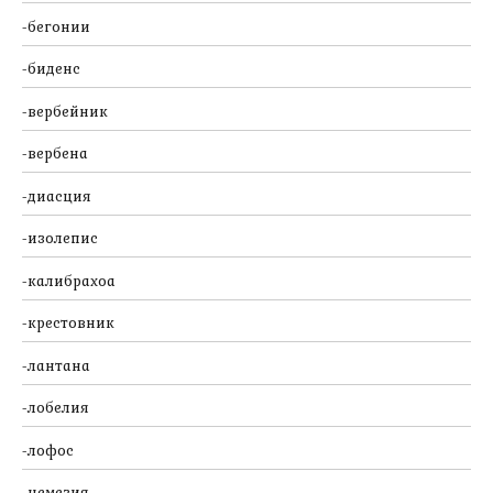
бегонии
биденс
вербейник
вербена
диасция
изолепис
калибрахоа
крестовник
лантана
лобелия
лофос
немезия