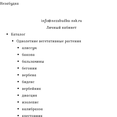
Перейти
Незабудка
к
содержимому
info@nezabudka-nsk.ru
Личный кабинет
Каталог
Однолетние вегетативные растения
алиссум
бакопа
бальзамины
бегонии
вербена
биденс
вербейник
диасция
изолепис
калибрахоа
крестовник