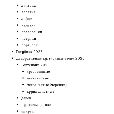
лантана
лобелия
лофос
немезия
пеларгонии
петунии
портулак
Голубика 2026
Декоративные кустарники весна 2026
Гортензии 2026
древовидные
метельчатые
метельчатые (черенки)
крупнолистные
дёрен
пузыреплодники
спиреи