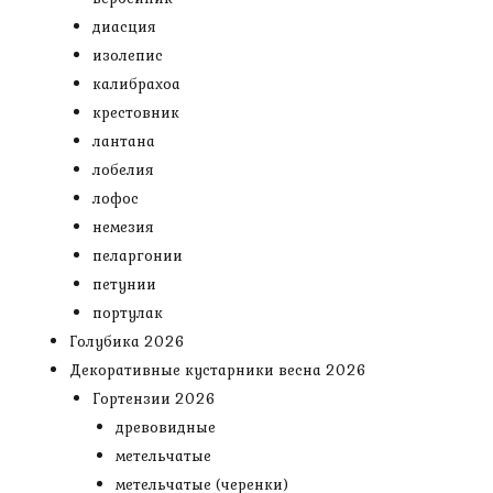
диасция
изолепис
калибрахоа
крестовник
лантана
лобелия
лофос
немезия
пеларгонии
петунии
портулак
Голубика 2026
Декоративные кустарники весна 2026
Гортензии 2026
древовидные
метельчатые
метельчатые (черенки)