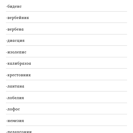
биденс
вербейник
вербена
диасция
изолепис
калибрахоа
крестовник
лантана
лобелия
лофос
немезия
пеларгонии