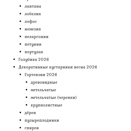
лантана
лобелия
лофос
немезия
пеларгонии
петунии
портулак
Голубика 2026
Декоративные кустарники весна 2026
Гортензии 2026
древовидные
метельчатые
метельчатые (черенки)
крупнолистные
дёрен
пузыреплодники
спиреи