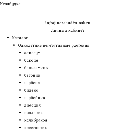
Перейти
Незабудка
к
содержимому
info@nezabudka-nsk.ru
Личный кабинет
Каталог
Однолетние вегетативные растения
алиссум
бакопа
бальзамины
бегонии
вербена
биденс
вербейник
диасция
изолепис
калибрахоа
крестовник