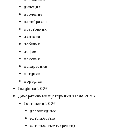
диасция
изолепис
калибрахоа
крестовник
лантана
лобелия
лофос
немезия
пеларгонии
петунии
портулак
Голубика 2026
Декоративные кустарники весна 2026
Гортензии 2026
древовидные
метельчатые
метельчатые (черенки)