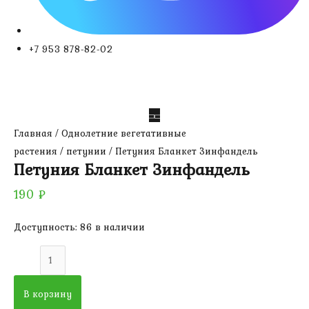
+7 953 878-82-02
Главная
/
Однолетние вегетативные
растения
/
петунии
/ Петуния Бланкет Зинфандель
Петуния Бланкет Зинфандель
190
₽
Доступность:
86 в наличии
Количество
товара
Петуния
В корзину
Бланкет