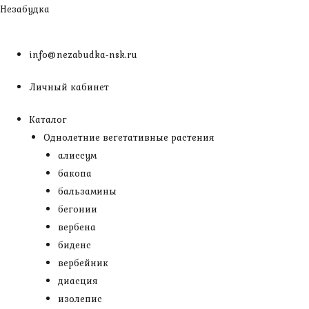
Перейти
Незабудка
к
содержимому
info@nezabudka-nsk.ru
Личный кабинет
Каталог
Однолетние вегетативные растения
алиссум
бакопа
бальзамины
бегонии
вербена
биденс
вербейник
диасция
изолепис