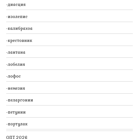
диасция
изолепис
калибрахоа
крестовник
лантана
лобелия
лофос
немезия
пеларгонии
петунии
портулак
ОПТ 2026