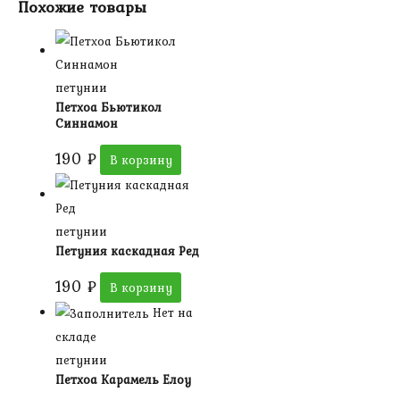
Похожие товары
петунии
Петхоа Бьютикол
Синнамон
190
₽
В корзину
петунии
Петуния каскадная Ред
190
₽
В корзину
Нет на
складе
петунии
Петхоа Карамель Елоу