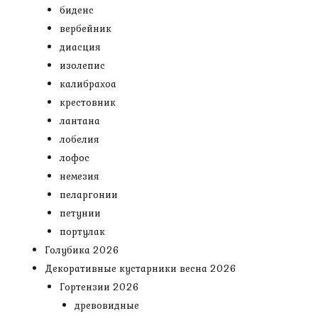
биденс
вербейник
диасция
изолепис
калибрахоа
крестовник
лантана
лобелия
лофос
немезия
пеларгонии
петунии
портулак
Голубика 2026
Декоративные кустарники весна 2026
Гортензии 2026
древовидные