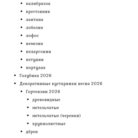
калибрахоа
крестовник
лантана
лобелия
лофос
немезия
пеларгонии
петунии
портулак
Голубика 2026
Декоративные кустарники весна 2026
Гортензии 2026
древовидные
метельчатые
метельчатые (черенки)
крупнолистные
дёрен