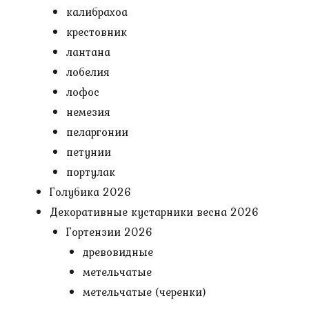
калибрахоа
крестовник
лантана
лобелия
лофос
немезия
пеларгонии
петунии
портулак
Голубика 2026
Декоративные кустарники весна 2026
Гортензии 2026
древовидные
метельчатые
метельчатые (черенки)