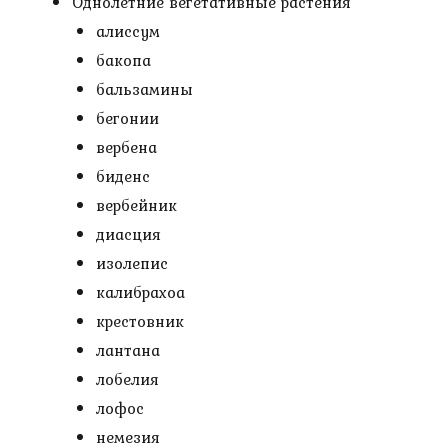
Однолетние вегетативные растения
алиссум
бакопа
бальзамины
бегонии
вербена
биденс
вербейник
диасция
изолепис
калибрахоа
крестовник
лантана
лобелия
лофос
немезия