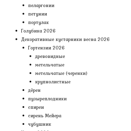
пеларгонии
петунии
портулак
Голубика 2026
Декоративные кустарники весна 2026
Гортензии 2026
древовидные
метельчатые
метельчатые (черенки)
крупнолистные
дёрен
пузыреплодники
спиреи
сирень Мейера
чубушник