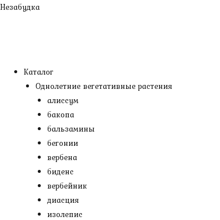
Перейти
Незабудка
к
содержимому
Каталог
Однолетние вегетативные растения
алиссум
бакопа
бальзамины
бегонии
вербена
биденс
вербейник
диасция
изолепис