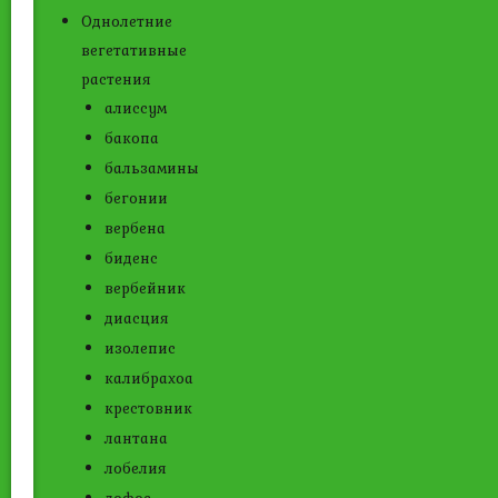
Однолетние
вегетативные
растения
алиссум
бакопа
бальзамины
бегонии
вербена
биденс
вербейник
диасция
изолепис
калибрахоа
крестовник
лантана
лобелия