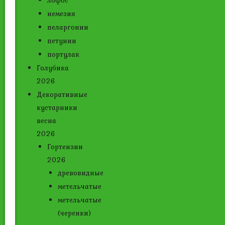
лофос
немезия
пеларгонии
петунии
портулак
Голубика
2026
Декоративные
кустарники
весна
2026
Гортензии
2026
древовидные
метельчатые
метельчатые
(черенки)