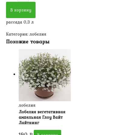
товара
Лобелия
В корзину
вегетативная
рассада 0,3 л
ампельная
Лагуна
Категория:
лобелия
Виолет
Похожие товары
лобелия
Лобелия вегетативная
ампельная Глоу Вайт
Лайтнинг
190
₽
В корзину