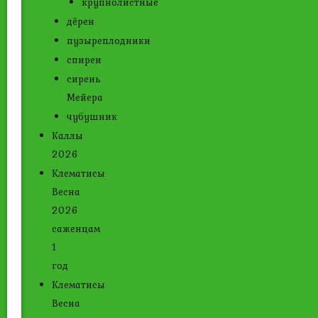
крупнолистные
дёрен
пузыреплодники
спиреи
сирень
Мейера
чубушник
Каллы
2026
Клематисы
Весна
2026
саженцам
1
год
Клематисы
Весна