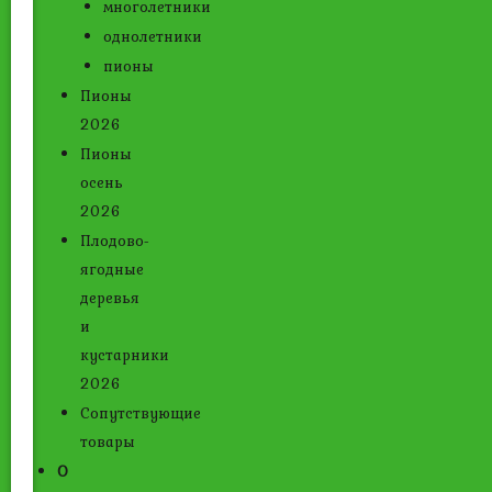
многолетники
однолетники
пионы
Пионы
2026
Пионы
осень
2026
Плодово-
ягодные
деревья
и
кустарники
2026
Сопутствующие
товары
О