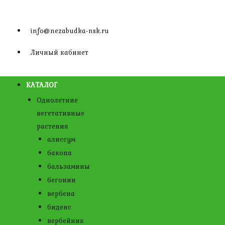
Перейти
к
info@nezabudka-nsk.ru
содержимому
Личный кабинет
КАТАЛОГ
Однолетние
вегетативные
растения
алиссум
бакопа
бальзамины
бегонии
вербена
биденс
вербейник