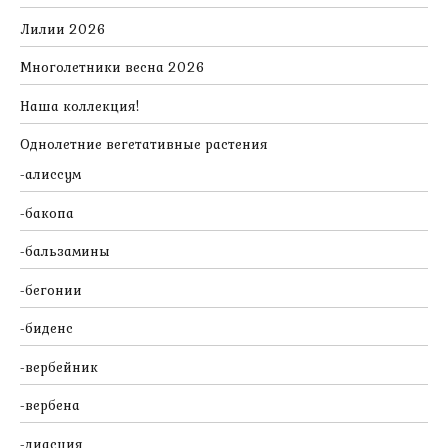
Лилии 2026
Многолетники весна 2026
Наша коллекция!
Однолетние вегетативные растения
алиссум
бакопа
бальзамины
бегонии
биденс
вербейник
вербена
диасция