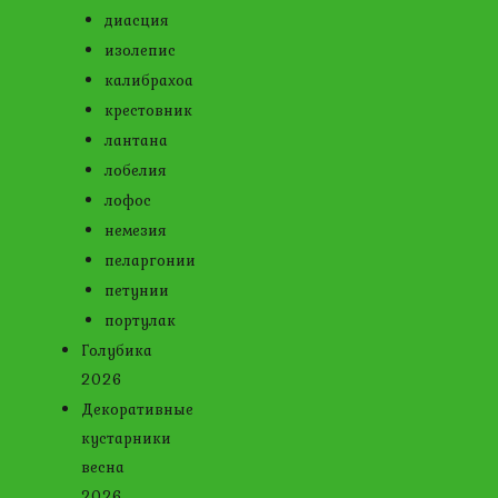
диасция
изолепис
калибрахоа
крестовник
лантана
лобелия
лофос
немезия
пеларгонии
петунии
портулак
Голубика
2026
Декоративные
кустарники
весна
2026