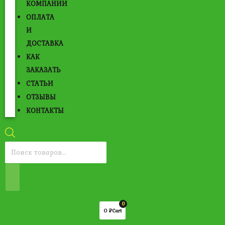
КОМПАНИИ
ОПЛАТА
И
ДОСТАВКА
КАК
ЗАКАЗАТЬ
СТАТЬИ
ОТЗЫВЫ
КОНТАКТЫ
Поиск
товаров
0
0
₽
Cart