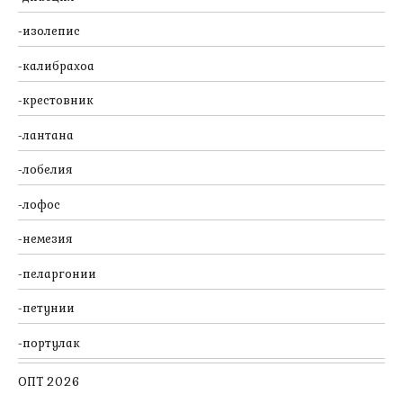
изолепис
калибрахоа
крестовник
лантана
лобелия
лофос
немезия
пеларгонии
петунии
портулак
ОПТ 2026