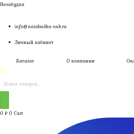
Перейти
Незабудка
к
содержимому
info@nezabudka-nsk.ru
Личный кабинет
Каталог
О компании
Оп
Поиск
товаров
0
₽
0
Cart