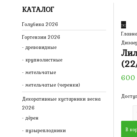
КАТАЛОГ
Голубика 2026
Главн
Гортензии 2026
Дизаер
древовидные
Лил
крупнолистные
(22
метельчатые
60
метельчатые (черенки)
Доступ
Декоративные кустарники весна
2026
Колич
дёрен
товара
Лилия
В ко
пузыреплодники
ОТ-