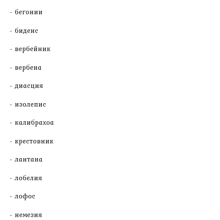
бегонии
биденс
вербейник
вербена
диасция
изолепис
калибрахоа
крестовник
лантана
лобелия
лофос
немезия