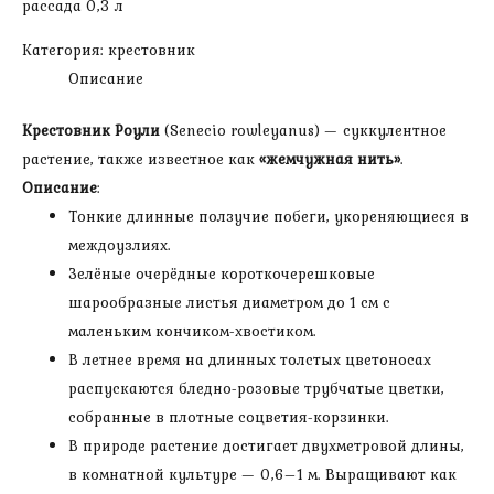
рассада 0,3 л
Категория:
крестовник
Описание
Крестовник Роули
(Senecio rowleyanus) — суккулентное
растение, также известное как
«жемчужная нить»
.
Описание
:
Тонкие длинные ползучие побеги, укореняющиеся в
междоузлиях.
Зелёные очерёдные короткочерешковые
шарообразные листья диаметром до 1 см с
маленьким кончиком-хвостиком.
В летнее время на длинных толстых цветоносах
распускаются бледно-розовые трубчатые цветки,
собранные в плотные соцветия-корзинки.
В природе растение достигает двухметровой длины,
в комнатной культуре — 0,6–1 м. Выращивают как