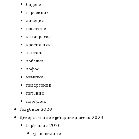
биденс
вербейник
диасция
изолепис
калибрахоа
крестовник
лантана
лобелия
лофос
немезия
пеларгонии
петунии
портулак
Голубика 2026
Декоративные кустарники весна 2026
Гортензии 2026
древовидные