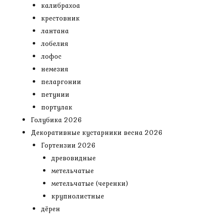
калибрахоа
крестовник
лантана
лобелия
лофос
немезия
пеларгонии
петунии
портулак
Голубика 2026
Декоративные кустарники весна 2026
Гортензии 2026
древовидные
метельчатые
метельчатые (черенки)
крупнолистные
дёрен