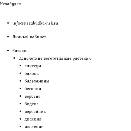
Перейти
Незабудка
к
содержимому
info@nezabudka-nsk.ru
Личный кабинет
Каталог
Однолетние вегетативные растения
алиссум
бакопа
бальзамины
бегонии
вербена
биденс
вербейник
диасция
изолепис