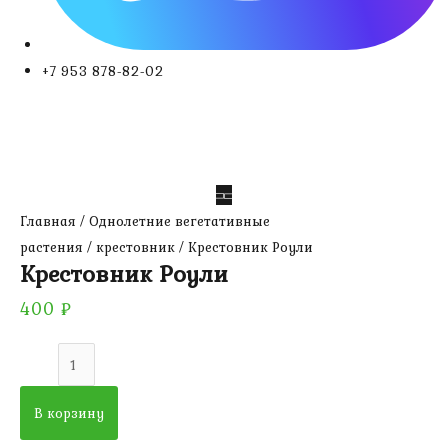
+7 953 878-82-02
Главная
/
Однолетние вегетативные
растения
/
крестовник
/ Крестовник Роули
Крестовник Роули
400
₽
Количество
товара
Крестовник
В корзину
Роули