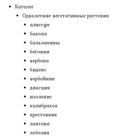
Каталог
Однолетние вегетативные растения
алиссум
бакопа
бальзамины
бегонии
вербена
биденс
вербейник
диасция
изолепис
калибрахоа
крестовник
лантана
лобелия