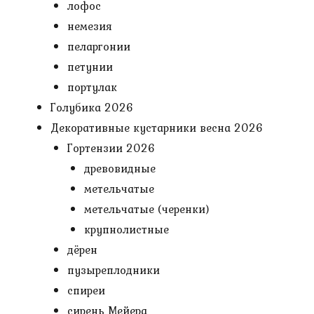
лофос
немезия
пеларгонии
петунии
портулак
Голубика 2026
Декоративные кустарники весна 2026
Гортензии 2026
древовидные
метельчатые
метельчатые (черенки)
крупнолистные
дёрен
пузыреплодники
спиреи
сирень Мейера