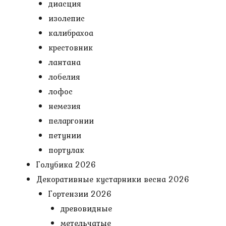
диасция
изолепис
калибрахоа
крестовник
лантана
лобелия
лофос
немезия
пеларгонии
петунии
портулак
Голубика 2026
Декоративные кустарники весна 2026
Гортензии 2026
древовидные
метельчатые