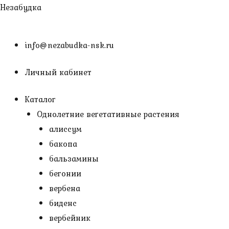
Перейти
Незабудка
к
содержимому
info@nezabudka-nsk.ru
Личный кабинет
Каталог
Однолетние вегетативные растения
алиссум
бакопа
бальзамины
бегонии
вербена
биденс
вербейник