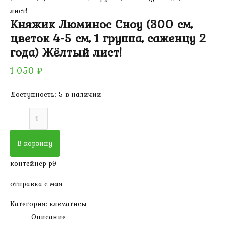
лист!
Княжик Люминос Сноу (300 см,
цветок 4-5 см, 1 группа, саженцу 2
года) Жёлтый лист!
1 050
₽
Доступность:
5 в наличии
Количество
товара
Княжик
В корзину
Люминос
контейнер р9
Сноу
(300
отправка с мая
см,
Категория:
клематисы
цветок
Описание
4-