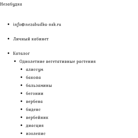
Перейти
Незабудка
к
содержимому
info@nezabudka-nsk.ru
Личный кабинет
Каталог
Однолетние вегетативные растения
алиссум
бакопа
бальзамины
бегонии
вербена
биденс
вербейник
диасция
изолепис