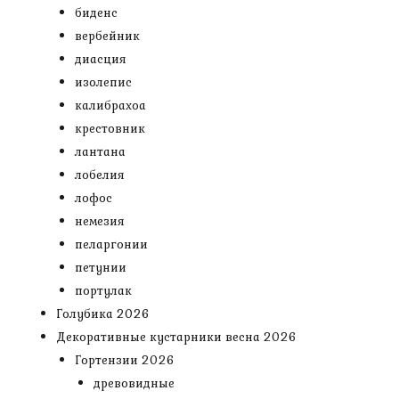
биденс
вербейник
диасция
изолепис
калибрахоа
крестовник
лантана
лобелия
лофос
немезия
пеларгонии
петунии
портулак
Голубика 2026
Декоративные кустарники весна 2026
Гортензии 2026
древовидные