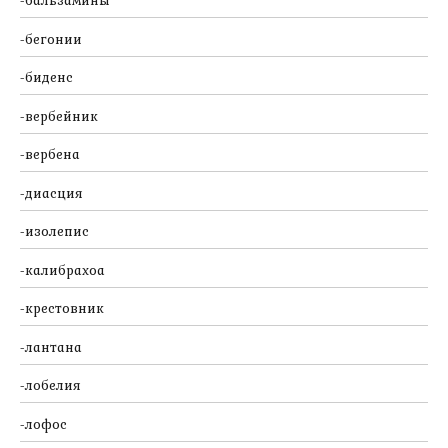
бальзамины
бегонии
биденс
вербейник
вербена
диасция
изолепис
калибрахоа
крестовник
лантана
лобелия
лофос