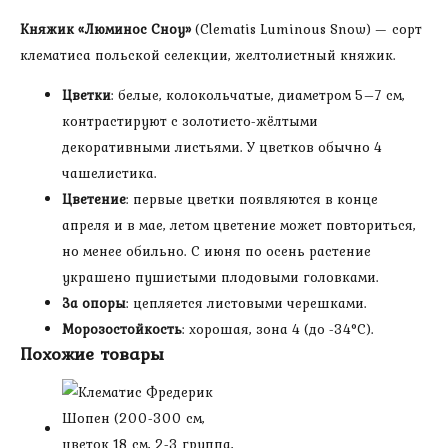
5
Княжик «Люминос Сноу»
(Clematis Luminous Snow) — сорт
см,
клематиса польской селекции, желтолистный княжик.
1
группа,
Цветки
: белые, колокольчатые, диаметром 5–7 см,
саженцу
контрастируют с золотисто-жёлтыми
2
декоративными листьями. У цветков обычно 4
года)
чашелистика.
Жёлтый
Цветение
: первые цветки появляются в конце
лист!
апреля и в мае, летом цветение может повториться,
но менее обильно. С июня по осень растение
украшено пушистыми плодовыми головками.
За опоры
: цепляется листовыми черешками.
Морозостойкость
: хорошая, зона 4 (до -34°С).
Похожие товары