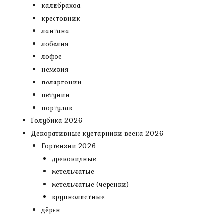
калибрахоа
крестовник
лантана
лобелия
лофос
немезия
пеларгонии
петунии
портулак
Голубика 2026
Декоративные кустарники весна 2026
Гортензии 2026
древовидные
метельчатые
метельчатые (черенки)
крупнолистные
дёрен