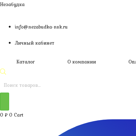
Перейти
Незабудка
к
содержимому
info@nezabudka-nsk.ru
Личный кабинет
Каталог
О компании
Оп
Поиск
товаров
0
₽
0
Cart