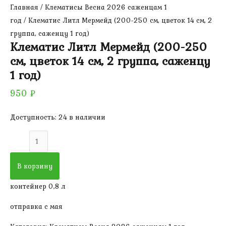
Главная
/
Клематисы Весна 2026 саженцам 1
год
/ Клематис Литл Мермейд (200-250 см, цветок 14 см, 2
группа, саженцу 1 год)
Клематис Литл Мермейд (200-250
см, цветок 14 см, 2 группа, саженцу
1 год)
950
₽
Доступность:
24 в наличии
Количество
товара
Клематис
В корзину
Литл
контейнер 0,8 л
Мермейд
(200-
отправка с мая
250