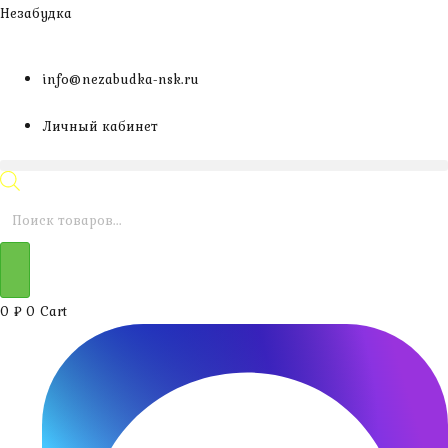
Перейти
Незабудка
к
содержимому
info@nezabudka-nsk.ru
Личный кабинет
Поиск
товаров
0
₽
0
Cart