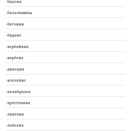
бакопа
бальзамины
бегонии
биденс
вербейник
вербена
диасция
изолепис
калибрахоа
крестовник
лантана
лобелия