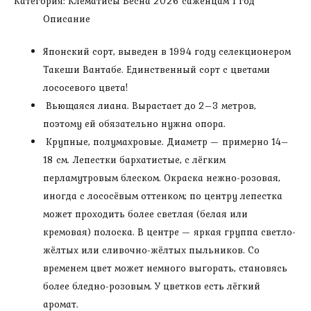
Категория:
Клематисы Весна 2026 саженцам 1 год
см,
Описание
цветок
14
Японский сорт, выведен в 1994 году селекционером
см,
Такеши Вантабе. Единственный сорт с цветами
2
лососевого цвета!
группа,
Вьющаяся лиана. Вырастает до 2–3 метров,
саженцу
поэтому ей обязательно нужна опора.
1
Крупные, полумахровые. Диаметр — примерно 14–
год)
18 см. Лепестки бархатистые, с лёгким
перламутровым блеском. Окраска нежно-розовая,
иногда с лососёвым оттенком; по центру лепестка
может проходить более светлая (белая или
кремовая) полоска. В центре — яркая группа светло-
жёлтых или сливочно-жёлтых пыльников. Со
временем цвет может немного выгорать, становясь
более бледно-розовым. У цветков есть лёгкий
аромат.