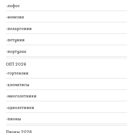
лофос
немезия
пеларгонии
петунии
портулак
ОПТ 2026
гортензии
клематисы
многолетники
однолетники
пионы
Пионы 2026