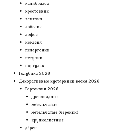
калибрахоа
крестовник
лантана
лобелия
лофос
немезия
пеларгонии
петунии
портулак
Голубика 2026
Декоративные кустарники весна 2026
Гортензии 2026
древовидные
метельчатые
метельчатые (черенки)
крупнолистные
дёрен