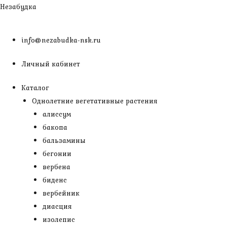
Перейти
Незабудка
к
содержимому
info@nezabudka-nsk.ru
Личный кабинет
Каталог
Однолетние вегетативные растения
алиссум
бакопа
бальзамины
бегонии
вербена
биденс
вербейник
диасция
изолепис