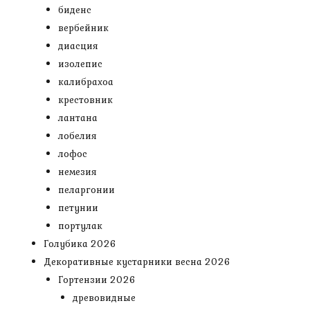
биденс
вербейник
диасция
изолепис
калибрахоа
крестовник
лантана
лобелия
лофос
немезия
пеларгонии
петунии
портулак
Голубика 2026
Декоративные кустарники весна 2026
Гортензии 2026
древовидные