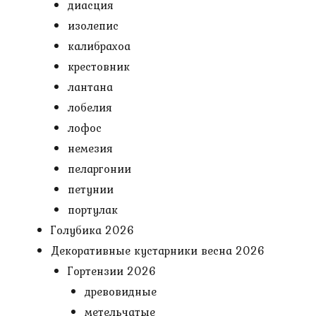
диасция
изолепис
калибрахоа
крестовник
лантана
лобелия
лофос
немезия
пеларгонии
петунии
портулак
Голубика 2026
Декоративные кустарники весна 2026
Гортензии 2026
древовидные
метельчатые