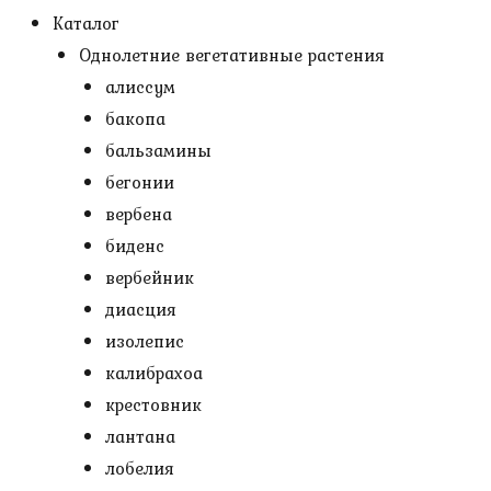
Каталог
Однолетние вегетативные растения
алиссум
бакопа
бальзамины
бегонии
вербена
биденс
вербейник
диасция
изолепис
калибрахоа
крестовник
лантана
лобелия