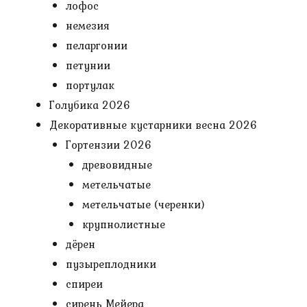
лофос
немезия
пеларгонии
петунии
портулак
Голубика 2026
Декоративные кустарники весна 2026
Гортензии 2026
древовидные
метельчатые
метельчатые (черенки)
крупнолистные
дёрен
пузыреплодники
спиреи
сирень Мейера