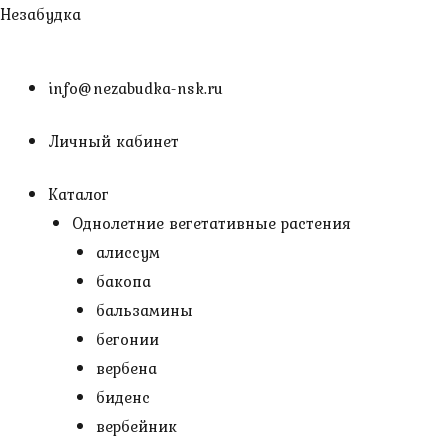
Перейти
Незабудка
к
содержимому
info@nezabudka-nsk.ru
Личный кабинет
Каталог
Однолетние вегетативные растения
алиссум
бакопа
бальзамины
бегонии
вербена
биденс
вербейник