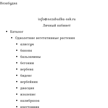
Перейти
Незабудка
к
содержимому
info@nezabudka-nsk.ru
Личный кабинет
Каталог
Однолетние вегетативные растения
алиссум
бакопа
бальзамины
бегонии
вербена
биденс
вербейник
диасция
изолепис
калибрахоа
крестовник