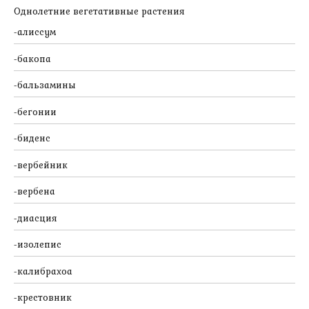
Однолетние вегетативные растения
алиссум
бакопа
бальзамины
бегонии
биденс
вербейник
вербена
диасция
изолепис
калибрахоа
крестовник