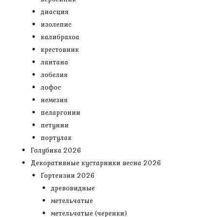
диасция
изолепис
калибрахоа
крестовник
лантана
лобелия
лофос
немезия
пеларгонии
петунии
портулак
Голубика 2026
Декоративные кустарники весна 2026
Гортензии 2026
древовидные
метельчатые
метельчатые (черенки)