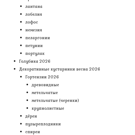
лантана
лобелия
лофос
немезия
пеларгонии
петунии
портулак
Голубика 2026
Декоративные кустарники весна 2026
Гортензии 2026
древовидные
метельчатые
метельчатые (черенки)
крупнолистные
дёрен
пузыреплодники
спиреи