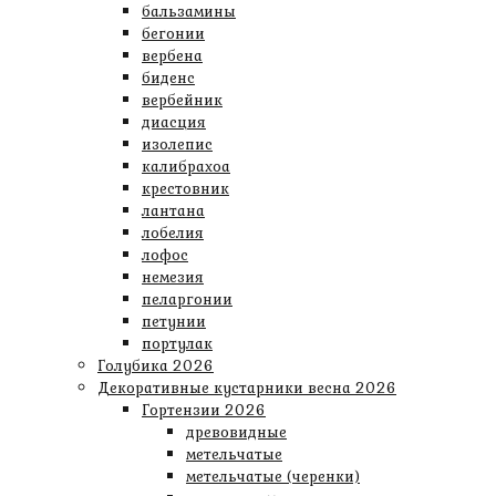
бальзамины
бегонии
вербена
биденс
вербейник
диасция
изолепис
калибрахоа
крестовник
лантана
лобелия
лофос
немезия
пеларгонии
петунии
портулак
Голубика 2026
Декоративные кустарники весна 2026
Гортензии 2026
древовидные
метельчатые
метельчатые (черенки)