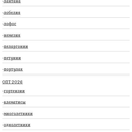
лантана
лобелия
лофос
немезия
пеларгонии
петунии
портулак
ОПТ 2026
гортензии
клематисы
многолетники
однолетники