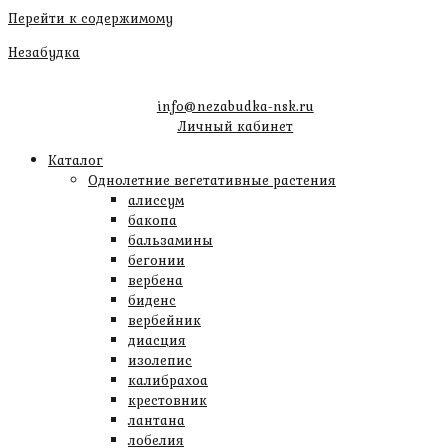
Перейти к содержимому
Незабудка
info@nezabudka-nsk.ru
Личный кабинет
Каталог
Однолетние вегетативные растения
алиссум
бакопа
бальзамины
бегонии
вербена
биденс
вербейник
диасция
изолепис
калибрахоа
крестовник
лантана
лобелия