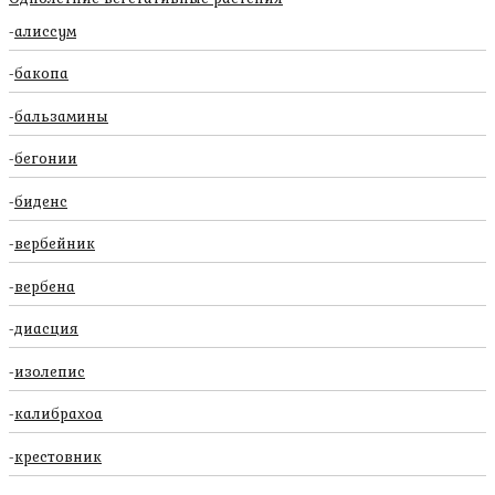
алиссум
бакопа
бальзамины
бегонии
биденс
вербейник
вербена
диасция
изолепис
калибрахоа
крестовник