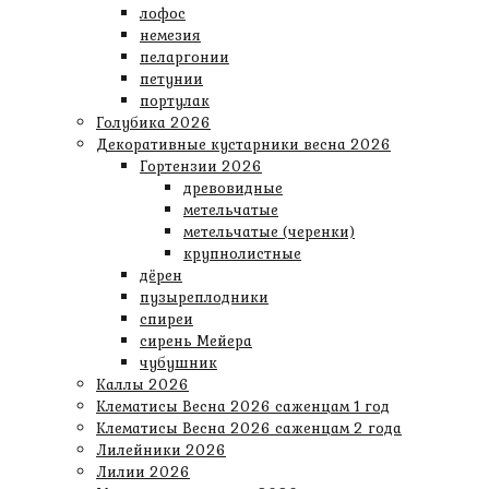
лофос
немезия
пеларгонии
петунии
портулак
Голубика 2026
Декоративные кустарники весна 2026
Гортензии 2026
древовидные
метельчатые
метельчатые (черенки)
крупнолистные
дёрен
пузыреплодники
спиреи
сирень Мейера
чубушник
Каллы 2026
Клематисы Весна 2026 саженцам 1 год
Клематисы Весна 2026 саженцам 2 года
Лилейники 2026
Лилии 2026