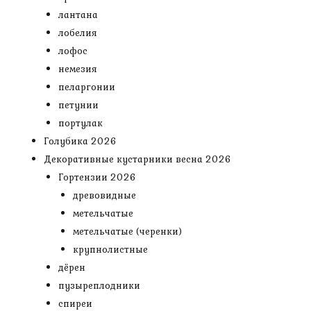
лантана
лобелия
лофос
немезия
пеларгонии
петунии
портулак
Голубика 2026
Декоративные кустарники весна 2026
Гортензии 2026
древовидные
метельчатые
метельчатые (черенки)
крупнолистные
дёрен
пузыреплодники
спиреи