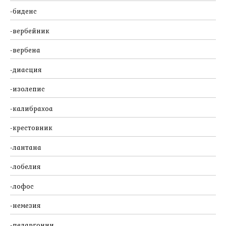
биденс
вербейник
вербена
диасция
изолепис
калибрахоа
крестовник
лантана
лобелия
лофос
немезия
пеларгонии