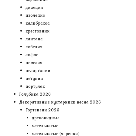
диасция
изолепис
калибрахоа
крестовник
лантана
лобелия
лофос
немезия
пеларгонии
петунии
портулак
Голубика 2026
Декоративные кустарники весна 2026
Гортензии 2026
древовидные
метельчатые
метельчатые (черенки)