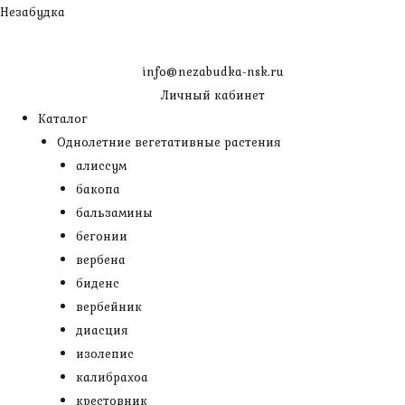
Перейти
Незабудка
к
содержимому
info@nezabudka-nsk.ru
Личный кабинет
Каталог
Однолетние вегетативные растения
алиссум
бакопа
бальзамины
бегонии
вербена
биденс
вербейник
диасция
изолепис
калибрахоа
крестовник