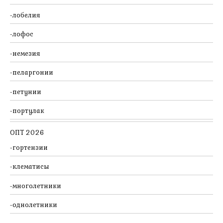
лобелия
лофос
немезия
пеларгонии
петунии
портулак
ОПТ 2026
гортензии
клематисы
многолетники
однолетники