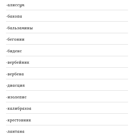
алиссум
бакопа
бальзамины
бегонии
биденс
вербейник
вербена
диасция
изолепис
калибрахоа
крестовник
лантана