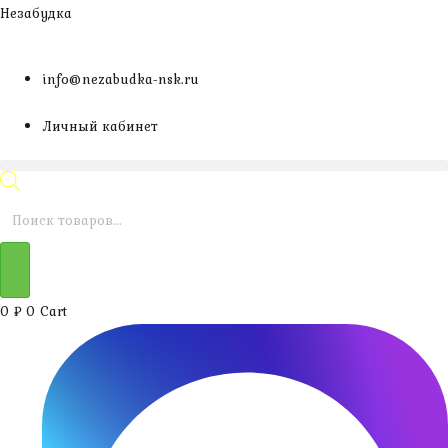
Перейти
Незабудка
к
содержимому
info@nezabudka-nsk.ru
Личный кабинет
Поиск
товаров
0
₽
0
Cart